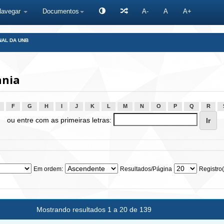
Navegar
Documentos
A-
A
A+
NAL DA UNB
ania
F
G
H
I
J
K
L
M
N
O
P
Q
R
ou entre com as primeiras letras:
Em ordem:
Resultados/Página
Registro(
Mostrando resultados 1 a 20 de 139