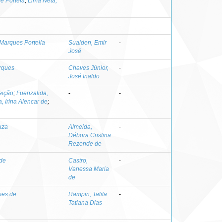
pe Portela
;
Lima Neta,
-
-
 Marques Portella
Suaiden, Emir
-
José
rques
Chaves Júnior,
-
José Inaldo
eição
;
Fuenzalida,
-
-
a, Irina Alencar de
;
uza
Almeida,
-
Débora Cristina
Rezende de
 de
Castro,
-
Vanessa Maria
de
mes de
Rampin, Talita
-
Tatiana Dias