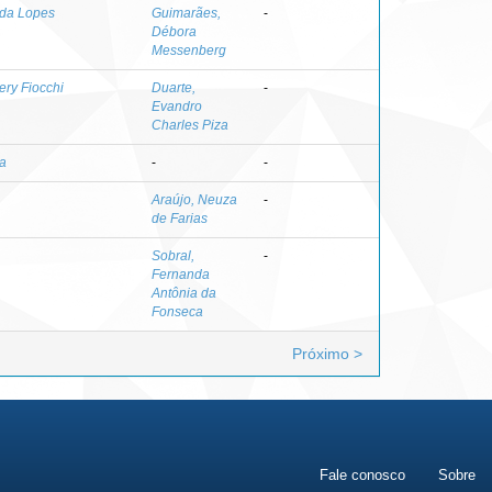
ida Lopes
Guimarães,
-
Débora
Messenberg
ery Fiocchi
Duarte,
-
Evandro
Charles Piza
la
-
-
Araújo, Neuza
-
de Farias
Sobral,
-
Fernanda
Antônia da
Fonseca
Próximo >
Fale conosco
Sobre