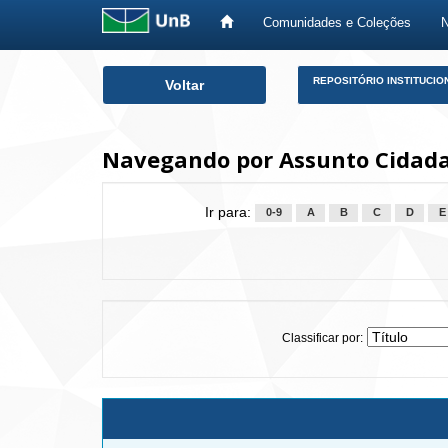
Comunidades e Coleções
Skip
REPOSITÓRIO INSTITUCIO
Voltar
navigation
Navegando por Assunto Cidad
Ir para:
0-9
A
B
C
D
E
Classificar por: