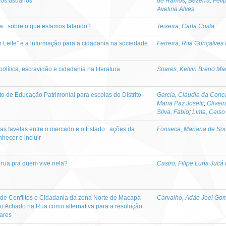
dos usuários
de Ramos
;
Bezerra, Feli
Avelina Alves
 : sobre o que estamos falando?
Teixeira, Carla Costa
o Leite” e a informação para a cidadania na sociedade
Ferreira, Rita Gonçalves
política, escravidão e cidadania na literatura
Soares, Kelvin Breno Ma
eto de Educação Patrimonial para escolas do Distrito
Garcia, Cláudia da Conc
Maria Paz Josetti
;
Oliveir
Silva, Fabio
;
Lima, Celso
s favelas entre o mercado e o Estado : ações da
Fonseca, Mariana de So
hecer e incluir
 rua pra quem vive nela?
Castro, Filipe Luna Jucá
 de Conflitos e Cidadania da zona Norte de Macapá -
Carvalho, Adão Joel Go
ito Achado na Rua como alternativa para a resolução
iares