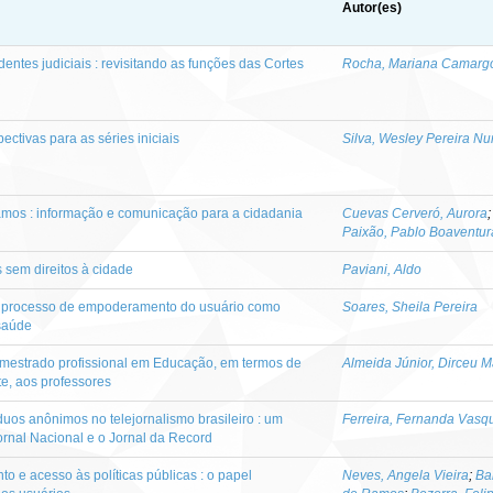
Autor(es)
dentes judiciais : revisitando as funções das Cortes
Rocha, Mariana Camarg
pectivas para as séries iniciais
Silva, Wesley Pereira N
amos : informação e comunicação para a cidadania
Cuevas Cerveró, Aurora
Paixão, Pablo Boaventur
 sem direitos à cidade
Paviani, Aldo
o processo de empoderamento do usuário como
Soares, Sheila Pereira
 saúde
 mestrado profissional em Educação, em termos de
Almeida Júnior, Dirceu 
e, aos professores
duos anônimos no telejornalismo brasileiro : um
Ferreira, Fernanda Vasq
ornal Nacional e o Jornal da Record
o e acesso às políticas públicas : o papel
Neves, Angela Vieira
;
Ba