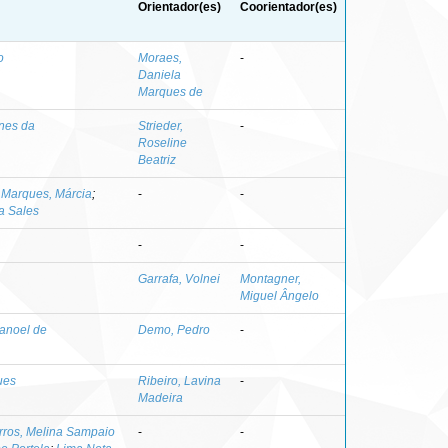
Orientador(es)
Coorientador(es)
o
Moraes,
-
Daniela
Marques de
unes da
Strieder,
-
Roseline
Beatriz
;
Marques, Márcia
;
-
-
a Sales
-
-
Garrafa, Volnei
Montagner,
Miguel Ângelo
Manoel de
Demo, Pedro
-
ues
Ribeiro, Lavina
-
Madeira
rros, Melina Sampaio
-
-