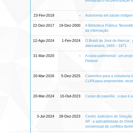
pedagógico da participação 
23-Fev-2018
-
Autonomia em saúde indígena
22-Dez-2017
19-Dez-2000
A Biblioteca Pública “Benedit
da informação
12-Ago-2024
1-Fev-2024
O Brasil de José de Alencar : 
alencariana, 1865 – 1871
31-Mar-2020
-
A caixa patrimonial : um proj
Federal
20-Mar-2026
5-Dez-2025
Caminhos para a cidadania na
CUFA para empreender, recon
20-Mar-2024
10-Out-2023
Casas de papelão : o que é a
3-Jul-2024
28-Dez-2023
Centro Judiciário de Solução
AP : a aplicabilidade do Dire
consensual de conflitos famil