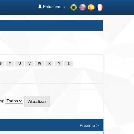
Entrar em:
S
T
U
V
W
X
Y
Z
s):
Próximo >