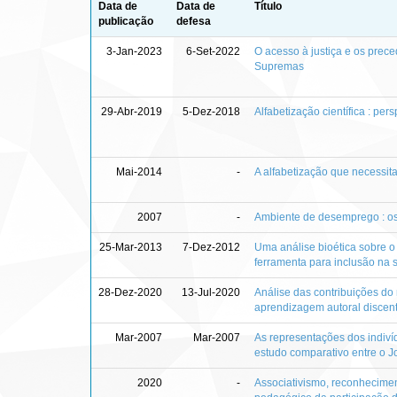
Data de
Data de
Título
publicação
defesa
3-Jan-2023
6-Set-2022
O acesso à justiça e os prece
Supremas
29-Abr-2019
5-Dez-2018
Alfabetização científica : pers
Mai-2014
-
A alfabetização que necessit
2007
-
Ambiente de desemprego : os
25-Mar-2013
7-Dez-2012
Uma análise bioética sobre 
ferramenta para inclusão na
28-Dez-2020
13-Jul-2020
Análise das contribuições do
aprendizagem autoral discent
Mar-2007
Mar-2007
As representações dos indiví
estudo comparativo entre o J
2020
-
Associativismo, reconheciment