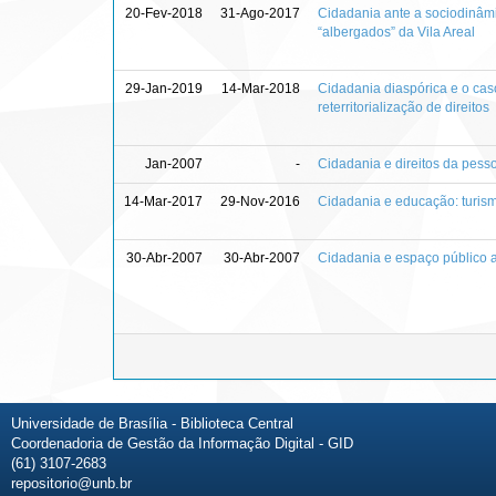
20-Fev-2018
31-Ago-2017
Cidadania ante a sociodinâm
“albergados” da Vila Areal
29-Jan-2019
14-Mar-2018
Cidadania diaspórica e o cas
reterritorialização de direitos
Jan-2007
-
Cidadania e direitos da pess
14-Mar-2017
29-Nov-2016
Cidadania e educação: turism
30-Abr-2007
30-Abr-2007
Cidadania e espaço público a
Universidade de Brasília - Biblioteca Central
Coordenadoria de Gestão da Informação Digital - GID
(61) 3107-2683
repositorio@unb.br