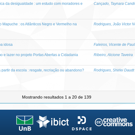
ica da desigualdade : um estudo com moradores e
Cançado, Taynara Cand
o Mapuche : os Atlânticos Negro e Vermelho na
Rodrigues, João Victor N
oa idosa
Faleiros, Vicente de Pau
o e lazer no projeto Portas Abertas a Cidadania
Ribeiro, Alcione Taveira
 partir da escola : resgate, recriação ou abandono?
Rodrigues, Shirlei Daudt
Mostrando resultados 1 a 20 de 139