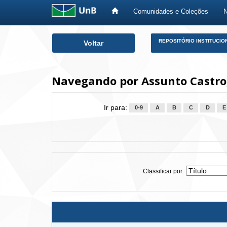
Comunidades e Coleções
Skip
REPOSITÓRIO INSTITUCIO
Voltar
navigation
Navegando por Assunto Castro, 
Ir para:
0-9
A
B
C
D
E
Classificar por: