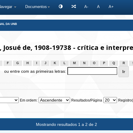
Navegar
Documentos
A-
A
A+
NAL DA UNB
Josué de, 1908-19738 - crítica e interpr
F
G
H
I
J
K
L
M
N
O
P
Q
R
ou entre com as primeiras letras:
Em ordem:
Resultados/Página
Registro(
Mostrando resultados 1 a 2 de 2