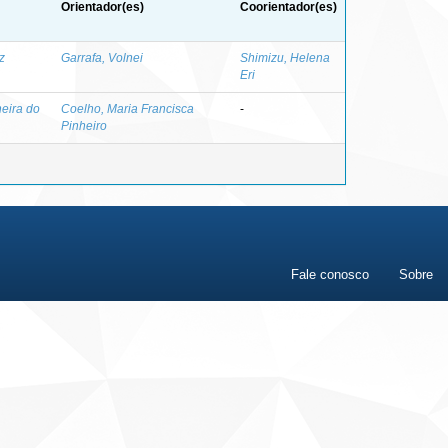
Orientador(es)
Coorientador(es)
z
Garrafa, Volnei
Shimizu, Helena
Eri
eira do
Coelho, Maria Francisca
-
Pinheiro
Fale conosco
Sobre