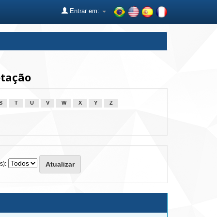
Entrar em:
etação
S
T
U
V
W
X
Y
Z
s):