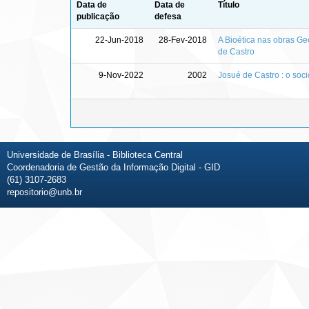
Data de
Data de
Título
publicação
defesa
22-Jun-2018
28-Fev-2018
A Bioética nas obras G
de Castro
9-Nov-2022
2002
Josué de Castro : o soc
Universidade de Brasília - Biblioteca Central
Coordenadoria de Gestão da Informação Digital - GID
(61) 3107-2683
repositorio@unb.br