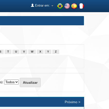
Entrar em:
S
T
U
V
W
X
Y
Z
s):
Próximo >