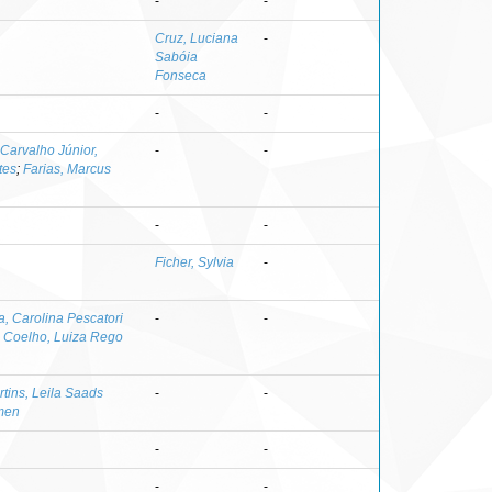
-
-
Cruz, Luciana
-
Sabóia
Fonseca
-
-
Carvalho Júnior,
-
-
tes
;
Farias, Marcus
-
-
Ficher, Sylvia
-
a, Carolina Pescatori
-
-
;
Coelho, Luiza Rego
tins, Leila Saads
-
-
rmen
-
-
-
-