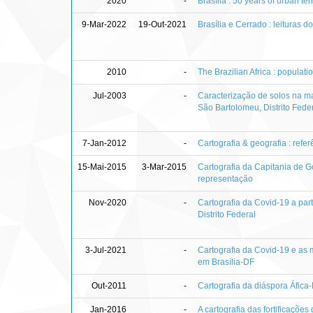
2020
-
Brasília : 50 years of urban ter
9-Mar-2022
19-Out-2021
Brasília e Cerrado : leituras d
2010
-
The Brazilian Africa : population
Jul-2003
-
Caracterização de solos na ma
São Bartolomeu, Distrito Fede
7-Jan-2012
-
Cartografia & geografia : refe
15-Mai-2015
3-Mar-2015
Cartografia da Capitania de Go
representação
Nov-2020
-
Cartografia da Covid-19 a part
Distrito Federal
3-Jul-2021
-
Cartografia da Covid-19 e as m
em Brasília-DF
Out-2011
-
Cartografia da diáspora Áfica-
Jan-2016
-
A cartografia das fortificaçõe