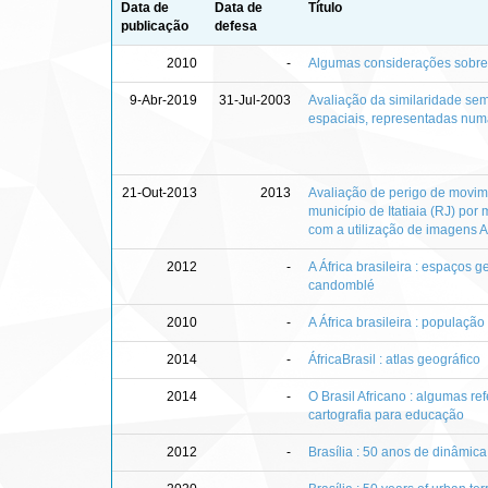
Data de
Data de
Título
publicação
defesa
2010
-
Algumas considerações sobre 
9-Abr-2019
31-Jul-2003
Avaliação da similaridade sem
espaciais, representadas num
21-Out-2013
2013
Avaliação de perigo de movim
município de Itatiaia (RJ) por
com a utilização de imagens 
2012
-
A África brasileira : espaços 
candomblé
2010
-
A África brasileira : população 
2014
-
ÁfricaBrasil : atlas geográfico
2014
-
O Brasil Africano : algumas re
cartografia para educação
2012
-
Brasília : 50 anos de dinâmica 