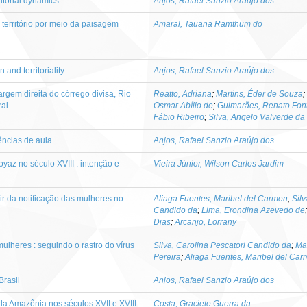
ritorial dynamics
Anjos, Rafael Sanzio Araújo dos
o território por meio da paisagem
Amaral, Tauana Ramthum do
 and territoriality
Anjos, Rafael Sanzio Araújo dos
rgem direita do córrego divisa, Rio
Reatto, Adriana
;
Martins, Éder de Souza
;
ral
Osmar Abílio de
;
Guimarães, Renato Fon
Fábio Ribeiro
;
Silva, Angelo Valverde da
rências de aula
Anjos, Rafael Sanzio Araújo dos
yaz no século XVIII : intenção e
Vieira Júnior, Wilson Carlos Jardim
ir da notificação das mulheres no
Aliaga Fuentes, Maribel del Carmen
;
Silv
Candido da
;
Lima, Erondina Azevedo de
Dias
;
Arcanjo, Lorrany
ulheres : seguindo o rastro do vírus
Silva, Carolina Pescatori Candido da
;
Mar
Pereira
;
Aliaga Fuentes, Maribel del Ca
Brasil
Anjos, Rafael Sanzio Araújo dos
s da Amazônia nos séculos XVII e XVIII
Costa, Graciete Guerra da