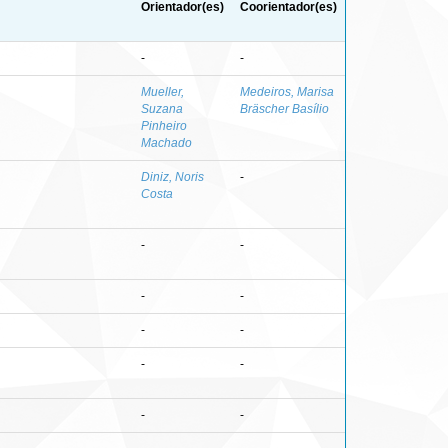
Orientador(es)
Coorientador(es)
-
-
Mueller,
Medeiros, Marisa
Suzana
Bräscher Basílio
Pinheiro
Machado
Diniz, Noris
-
Costa
-
-
-
-
-
-
-
-
-
-