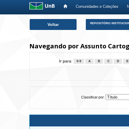
Comunidades e Coleções
Skip
REPOSITÓRIO INSTITUCIO
Voltar
navigation
Navegando por Assunto Cartog
Ir para:
0-9
A
B
C
D
E
Classificar por: