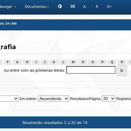
Navegar
Documentos
A-
A
A+
NAL DA UNB
rafia
F
G
H
I
J
K
L
M
N
O
P
Q
R
ou entre com as primeiras letras:
Em ordem:
Resultados/Página
Registro(
Mostrando resultados 1 a 20 de 74