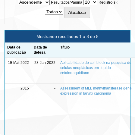
Resultados/Página
Registro(s):
Mostrando resultados 1 a 8 de 8
Data de
Data de
Título
publicação
defesa
19-Mai-2022
28-Jan-2022
Aplicabilidade do cell block na pesquisa de
células neoplásicas em líquido
cefalorraquidiano
2015
-
Assessment of MLL methyltransferase gene
expression in larynx carcinoma