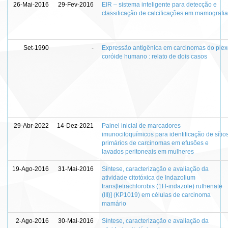
26-Mai-2016
29-Fev-2016
EIR – sistema inteligente para detecção e
classificação de calcificações em mamografi
Set-1990
-
Expressão antigênica em carcinomas do ple
coróide humano : relato de dois casos
29-Abr-2022
14-Dez-2021
Painel inicial de marcadores
imunocitoquímicos para identificação de sítio
primários de carcinomas em efusões e
lavados peritoneais em mulheres
19-Ago-2016
31-Mai-2016
Síntese, caracterização e avaliação da
atividade citotóxica de Indazolium
trans[tetrachlorobis (1H-indazole) ruthenate
(III)] (KP1019) em células de carcinoma
mamário
2-Ago-2016
30-Mai-2016
Síntese, caracterização e avaliação da