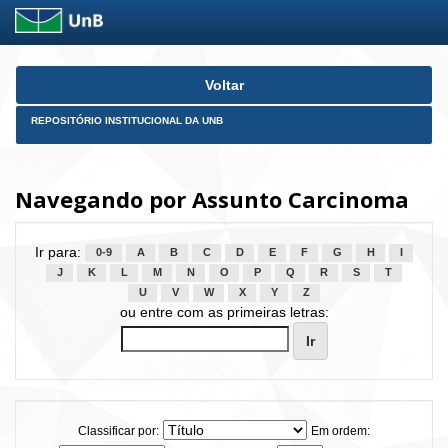
Skip
Voltar
navigation
REPOSITÓRIO INSTITUCIONAL DA UNB
Navegando por Assunto Carcinoma
Ir para:
0-9
A
B
C
D
E
F
G
H
I
J
K
L
M
N
O
P
Q
R
S
T
U
V
W
X
Y
Z
ou entre com as primeiras letras:
Classificar por:
Em ordem: