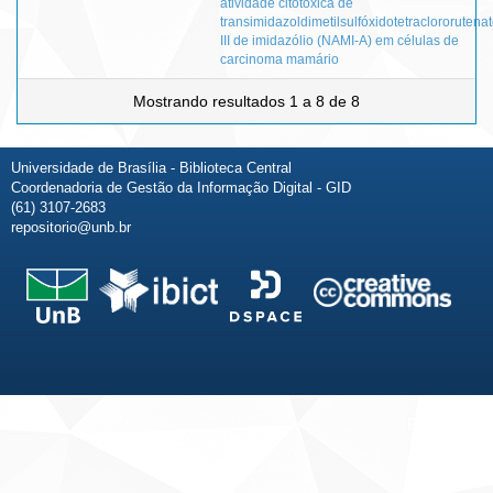
atividade citotóxica de
transimidazoldimetilsulfóxidotetraclororutena
III de imidazólio (NAMI-A) em células de
carcinoma mamário
Mostrando resultados 1 a 8 de 8
Universidade de Brasília - Biblioteca Central
Coordenadoria de Gestão da Informação Digital - GID
(61) 3107-2683
repositorio@unb.br
Fale conosco
Sobre