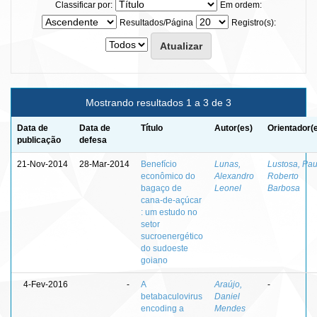
Classificar por:
Em ordem:
Resultados/Página
Registro(s):
Mostrando resultados 1 a 3 de 3
Data de
Data de
Título
Autor(es)
Orientador(
publicação
defesa
21-Nov-2014
28-Mar-2014
Benefício
Lunas,
Lustosa, Pau
econômico do
Alexandro
Roberto
bagaço de
Leonel
Barbosa
cana-de-açúcar
: um estudo no
setor
sucroenergético
do sudoeste
goiano
4-Fev-2016
-
A
Araújo,
-
betabaculovirus
Daniel
encoding a
Mendes