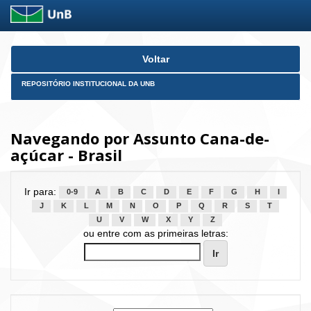
Skip
Voltar
navigation
REPOSITÓRIO INSTITUCIONAL DA UNB
Navegando por Assunto Cana-de-
açúcar - Brasil
Ir para:
0-9
A
B
C
D
E
F
G
H
I
J
K
L
M
N
O
P
Q
R
S
T
U
V
W
X
Y
Z
ou entre com as primeiras letras: