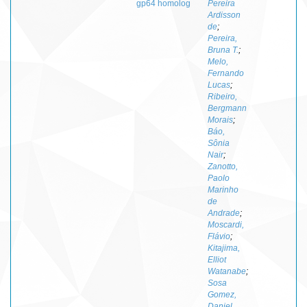
gp64 homolog
Pereira
Ardisson
de
;
Pereira,
Bruna T.
;
Melo,
Fernando
Lucas
;
Ribeiro,
Bergmann
Morais
;
Báo,
Sônia
Nair
;
Zanotto,
Paolo
Marinho
de
Andrade
;
Moscardi,
Flávio
;
Kitajima,
Elliot
Watanabe
;
Sosa
Gomez,
Daniel