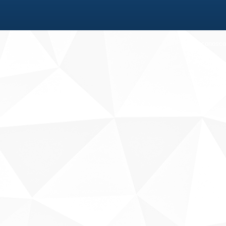
Fale conosco
Sobre