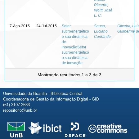
Ricardo
;
Wolff, José
L. C.
7-Ago-2015
24-Jul-2015
Setor
Sousa,
Oliveira, Lui
sucroenergético
Luciano
Guilherme d
e sua dinâmica
Cunha de
de
inovaçãoSetor
sucroenergético
e sua dinâmica
de inovação
Mostrando resultados 1 a 3 de 3
Universidade de Brasília - Biblioteca Central
Coordenadoria de Gestão da Informação Digital - GID
(61) 3107-2683
repositorio@unb.br