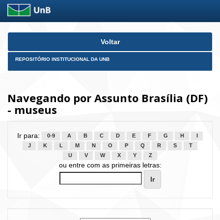
Skip
Voltar
navigation
REPOSITÓRIO INSTITUCIONAL DA UNB
Navegando por Assunto Brasília (DF)
- museus
Ir para:
0-9
A
B
C
D
E
F
G
H
I
J
K
L
M
N
O
P
Q
R
S
T
U
V
W
X
Y
Z
ou entre com as primeiras letras: