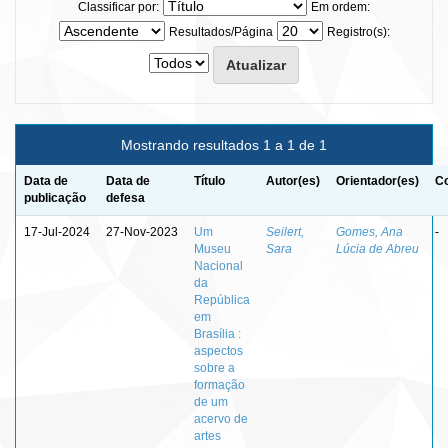
Classificar por:
Em ordem:
Resultados/Página
Registro(s):
Mostrando resultados 1 a 1 de 1
Data de
Data de
Título
Autor(es)
Orientador(es)
Co
publicação
defesa
17-Jul-2024
27-Nov-2023
Um
Seilert,
Gomes, Ana
-
Museu
Sara
Lúcia de Abreu
Nacional
da
República
em
Brasília :
aspectos
sobre a
formação
de um
acervo de
artes