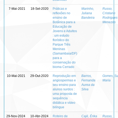
7-Mai-2021
18-Set-2020
Práticas e
Marinho,
Russo,
reflexões no
Juliana
Cristiane
ensino de
Bandeira
Rodrigues
Botânica para a
Menezes
Educação de
Jovens e Adultos
: um estudo
florístico do
Parque Três
Meninas
(Samambaia/DF)
para a
conservação do
bioma Cerrado
10-Mai-2021
29-Out-2020
Reprodução em
Barros,
Gomes, Su
angiospermas e
Fernanda
Maria
seu ensino para
Aurea da
alunos surdos :
Silva
uma proposta de
sequência
didática e vídeo
bilíngue
29-Nov-2024
10-Abr-2024
Roteiro de
Cajé, Érika
Russo,