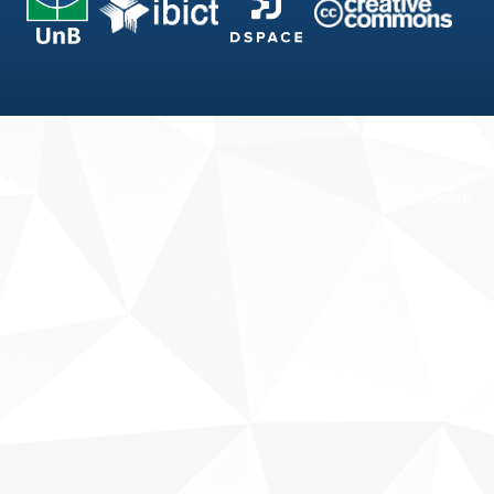
Fale conosco
Sobre