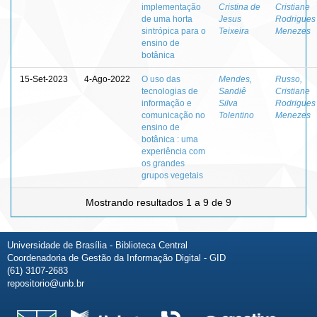
implementação
Cristina de
Cristiane
de uma horta
Jesus
Rodrigues
sintrópica para o
Teixeira
Menezes
ensino de
botânica
15-Set-2023
4-Ago-2022
O uso das
Mendes,
Russo,
tecnologias de
Sandiê
Cristiane
informação e
Silva
Rodrigues
comunicação no
Tolentino
Menezes
ensino de
botânica : uma
experiência com
os grandes
grupos vegetais
Mostrando resultados 1 a 9 de 9
Universidade de Brasília - Biblioteca Central
Coordenadoria de Gestão da Informação Digital - GID
(61) 3107-2683
repositorio@unb.br