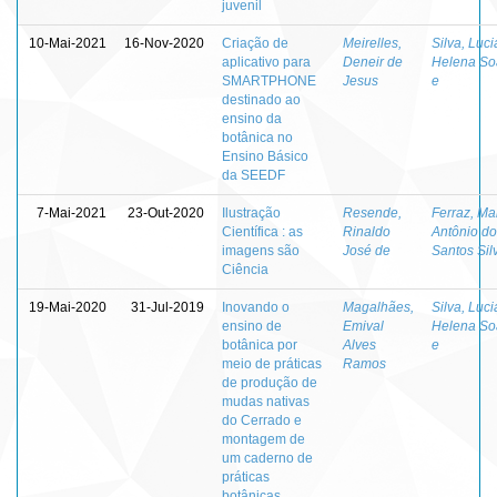
juvenil
10-Mai-2021
16-Nov-2020
Criação de
Meirelles,
Silva, Luci
aplicativo para
Deneir de
Helena So
SMARTPHONE
Jesus
e
destinado ao
ensino da
botânica no
Ensino Básico
da SEEDF
7-Mai-2021
23-Out-2020
Ilustração
Resende,
Ferraz, Ma
Científica : as
Rinaldo
Antônio d
imagens são
José de
Santos Sil
Ciência
19-Mai-2020
31-Jul-2019
Inovando o
Magalhães,
Silva, Luci
ensino de
Emival
Helena So
botânica por
Alves
e
meio de práticas
Ramos
de produção de
mudas nativas
do Cerrado e
montagem de
um caderno de
práticas
botânicas