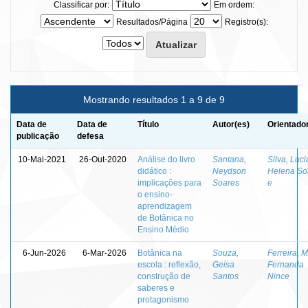
Classificar por:
Em ordem:
Resultados/Página
Registro(s):
Mostrando resultados 1 a 9 de 9
Data de
Data de
Título
Autor(es)
Orientado
publicação
defesa
10-Mai-2021
26-Out-2020
Análise do livro
Santana,
Silva, Luci
didático :
Neydson
Helena So
implicações para
Soares
e
o ensino-
aprendizagem
de Botânica no
Ensino Médio
6-Jun-2026
6-Mar-2026
Botânica na
Souza,
Ferreira, M
escola : reflexão,
Geisa
Fernanda
construção de
Santos
Nince
saberes e
protagonismo