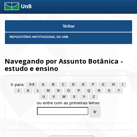
Skip
Voltar
navigation
REPOSITÓRIO INSTITUCIONAL DA UNB
Navegando por Assunto Botânica -
estudo e ensino
Ir para:
0-9
A
B
C
D
E
F
G
H
I
J
K
L
M
N
O
P
Q
R
S
T
U
V
W
X
Y
Z
ou entre com as primeiras letras: