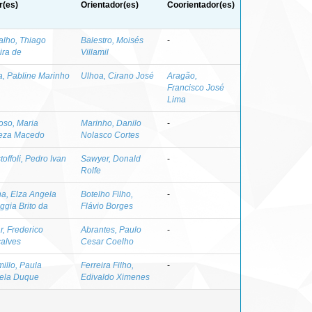
r(es)
Orientador(es)
Coorientador(es)
alho, Thiago
Balestro, Moisés
-
ira de
Villamil
a, Pabline Marinho
Ulhoa, Cirano José
Aragão,
Francisco José
Lima
oso, Maria
Marinho, Danilo
-
eza Macedo
Nolasco Cortes
toffoli, Pedro Ivan
Sawyer, Donald
-
Rolfe
a, Elza Angela
Botelho Filho,
-
ggia Brito da
Flávio Borges
r, Frederico
Abrantes, Paulo
-
alves
Cesar Coelho
illo, Paula
Ferreira Filho,
-
ela Duque
Edivaldo Ximenes