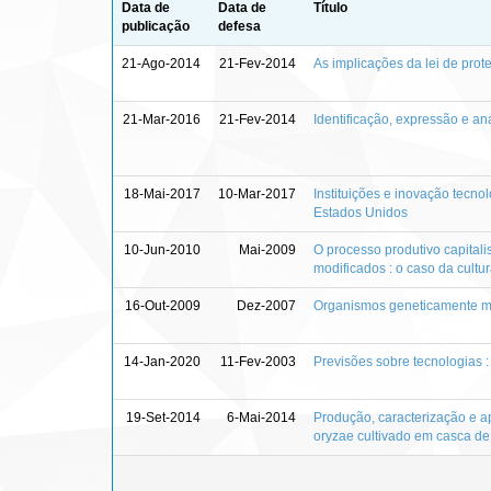
Data de
Data de
Título
publicação
defesa
21-Ago-2014
21-Fev-2014
As implicações da lei de prot
21-Mar-2016
21-Fev-2014
Identificação, expressão e a
18-Mai-2017
10-Mar-2017
Instituições e inovação tecno
Estados Unidos
10-Jun-2010
Mai-2009
O processo produtivo capitali
modificados : o caso da cult
16-Out-2009
Dez-2007
Organismos geneticamente mod
14-Jan-2020
11-Fev-2003
Previsões sobre tecnologias :
19-Set-2014
6-Mai-2014
Produção, caracterização e a
oryzae cultivado em casca d