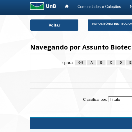
Comunidades e Coleções
Skip
REPOSITÓRIO INSTITUCIO
Voltar
navigation
Navegando por Assunto Biotecn
Ir para:
0-9
A
B
C
D
E
Classificar por: