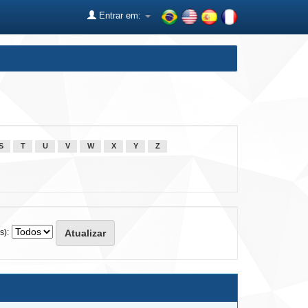
Entrar em:
S
T
U
V
W
X
Y
Z
s):