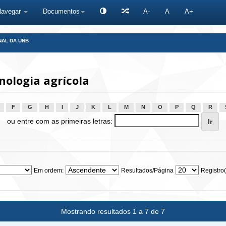
Navegar
Documentos
A-
A
A+
NAL DA UNB
ologia agrícola
F
G
H
I
J
K
L
M
N
O
P
Q
R
ou entre com as primeiras letras:
Em ordem:
Resultados/Página
Registro(
Mostrando resultados 1 a 7 de 7