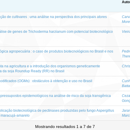
Auto
eção de cultivares : uma análise na perspectiva dos principais atores
Carv
More
nálise de genes de Trichoderma harzianum com potencial biotecnológico
Vieir
lógica agropecuária : o caso de produtos biotecnológicos no Brasil e nos
Pedr
Ther
sta na agricultura e a introdução dos organismos geneticamente
Chris
ura da soja Roundup Ready (RR) no Brasil
ificados (OGMs) : obstáculos à obtenção e uso no Brasil
Cunh
Batta
 pressupostos epistemológicos na análise de risco da soja transgênica
Ceza
Gonç
plicação biotecnológica de pectinases produzidas pelo fungo Aspergillus
Jaram
e maracujá-amarelo
Marc
Mostrando resultados 1 a 7 de 7