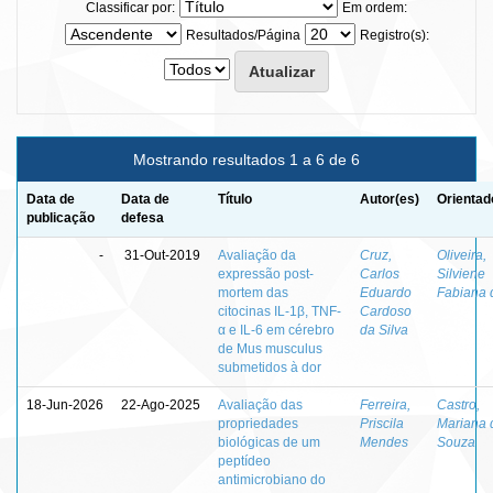
Classificar por:
Em ordem:
Resultados/Página
Registro(s):
Mostrando resultados 1 a 6 de 6
Data de
Data de
Título
Autor(es)
Orientad
publicação
defesa
-
31-Out-2019
Avaliação da
Cruz,
Oliveira,
expressão post-
Carlos
Silviene
mortem das
Eduardo
Fabiana 
citocinas IL-1β, TNF-
Cardoso
α e IL-6 em cérebro
da Silva
de Mus musculus
submetidos à dor
18-Jun-2026
22-Ago-2025
Avaliação das
Ferreira,
Castro,
propriedades
Priscila
Mariana 
biológicas de um
Mendes
Souza
peptídeo
antimicrobiano do