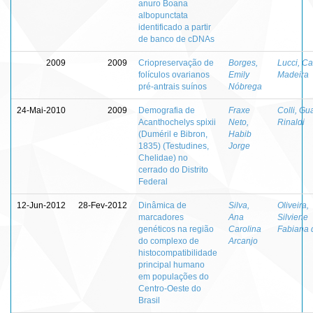
anuro Boana
albopunctata
identificado a partir
de banco de cDNAs
2009
2009
Criopreservação de
Borges,
Lucci, Ca
folículos ovarianos
Emily
Madeira
pré-antrais suínos
Nóbrega
24-Mai-2010
2009
Demografia de
Fraxe
Colli, Gu
Acanthochelys spixii
Neto,
Rinaldi
(Duméril e Bibron,
Habib
1835) (Testudines,
Jorge
Chelidae) no
cerrado do Distrito
Federal
12-Jun-2012
28-Fev-2012
Dinâmica de
Silva,
Oliveira,
marcadores
Ana
Silviene
genéticos na região
Carolina
Fabiana 
do complexo de
Arcanjo
histocompatibilidade
principal humano
em populações do
Centro-Oeste do
Brasil