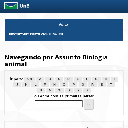
Skip
Voltar
navigation
REPOSITÓRIO INSTITUCIONAL DA UNB
Navegando por Assunto Biologia
animal
Ir para:
0-9
A
B
C
D
E
F
G
H
I
J
K
L
M
N
O
P
Q
R
S
T
U
V
W
X
Y
Z
ou entre com as primeiras letras: