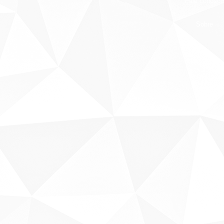
Fale conosco
Sobre