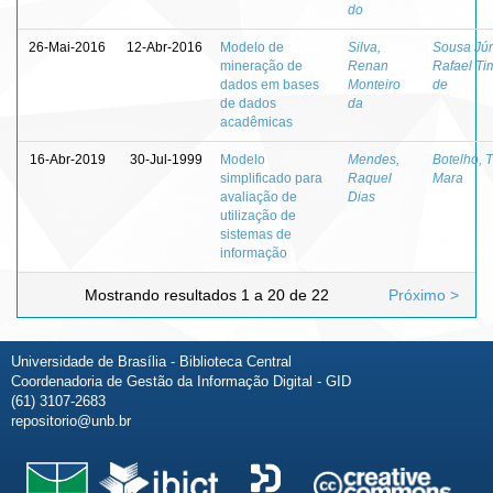
do
26-Mai-2016
12-Abr-2016
Modelo de
Silva,
Sousa Jún
mineração de
Renan
Rafael Ti
dados em bases
Monteiro
de
de dados
da
acadêmicas
16-Abr-2019
30-Jul-1999
Modelo
Mendes,
Botelho, 
simplificado para
Raquel
Mara
avaliação de
Dias
utilização de
sistemas de
informação
Mostrando resultados 1 a 20 de 22
Próximo >
Universidade de Brasília - Biblioteca Central
Coordenadoria de Gestão da Informação Digital - GID
(61) 3107-2683
repositorio@unb.br