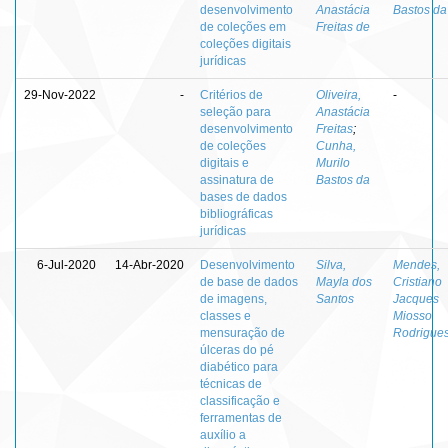
desenvolvimento
Anastácia
Bastos da
de coleções em
Freitas de
coleções digitais
jurídicas
29-Nov-2022
-
Critérios de
Oliveira,
-
seleção para
Anastácia
desenvolvimento
Freitas
;
de coleções
Cunha,
digitais e
Murilo
assinatura de
Bastos da
bases de dados
bibliográficas
jurídicas
6-Jul-2020
14-Abr-2020
Desenvolvimento
Silva,
Mendes,
de base de dados
Mayla dos
Cristiano
de imagens,
Santos
Jacques
classes e
Miosso
mensuração de
Rodrigue
úlceras do pé
diabético para
técnicas de
classificação e
ferramentas de
auxílio a