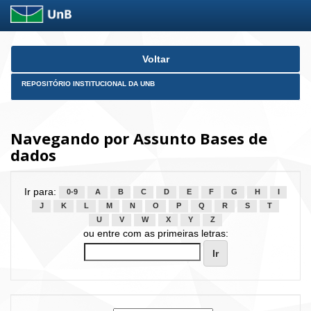
Skip
Voltar
navigation
REPOSITÓRIO INSTITUCIONAL DA UNB
Navegando por Assunto Bases de
dados
Ir para:
0-9
A
B
C
D
E
F
G
H
I
J
K
L
M
N
O
P
Q
R
S
T
U
V
W
X
Y
Z
ou entre com as primeiras letras: