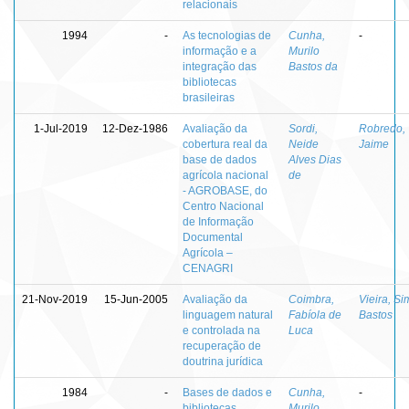
relacionais
1994
-
As tecnologias de
Cunha,
-
informação e a
Murilo
integração das
Bastos da
bibliotecas
brasileiras
1-Jul-2019
12-Dez-1986
Avaliação da
Sordi,
Robredo,
cobertura real da
Neide
Jaime
base de dados
Alves Dias
agrícola nacional
de
- AGROBASE, do
Centro Nacional
de Informação
Documental
Agrícola –
CENAGRI
21-Nov-2019
15-Jun-2005
Avaliação da
Coimbra,
Vieira, S
linguagem natural
Fabíola de
Bastos
e controlada na
Luca
recuperação de
doutrina jurídica
1984
-
Bases de dados e
Cunha,
-
bibliotecas
Murilo