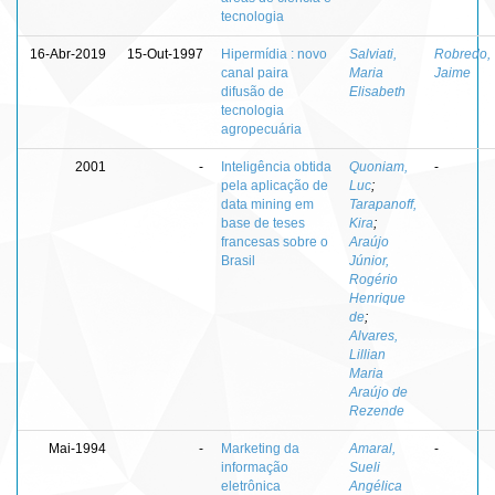
tecnologia
16-Abr-2019
15-Out-1997
Hipermídia : novo
Salviati,
Robredo,
canal paira
Maria
Jaime
difusão de
Elisabeth
tecnologia
agropecuária
2001
-
Inteligência obtida
Quoniam,
-
pela aplicação de
Luc
;
data mining em
Tarapanoff,
base de teses
Kira
;
francesas sobre o
Araújo
Brasil
Júnior,
Rogério
Henrique
de
;
Alvares,
Lillian
Maria
Araújo de
Rezende
Mai-1994
-
Marketing da
Amaral,
-
informação
Sueli
eletrônica
Angélica