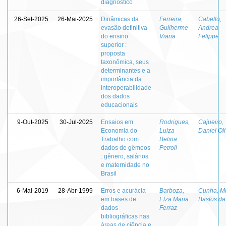
diagnóstico
26-Set-2025
26-Mai-2025
Dinâmicas da
Ferreira,
Cabello,
evasão definitiva
Guilherme
Andrea
do ensino
Viana
Felippe
superior :
proposta
taxonômica, seus
determinantes e a
importância da
interoperabilidade
dos dados
educacionais
9-Out-2025
30-Jul-2025
Ensaios em
Rodrigues,
Cajueiro,
Economia do
Luiza
Daniel Oli
Trabalho com
Betina
dados de gêmeos
Petroll
: gênero, salários
e maternidade no
Brasil
6-Mai-2019
28-Abr-1999
Erros e acurácia
Barboza,
Cunha, Mu
em bases de
Elza Maria
Bastos da
dados
Ferraz
bibliográficas nas
áreas de ciência e