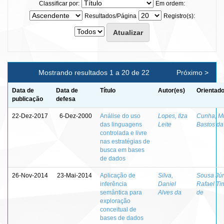
Classificar por:
Em ordem:
Resultados/Página
Registro(s):
Mostrando resultados 1 a 20 de 22
Próximo >
Data de
Data de
Título
Autor(es)
Orientado
publicação
defesa
22-Dez-2017
6-Dez-2000
Análise do uso
Lopes, Ilza
Cunha, Mu
das linguagens
Leite
Bastos da
controlada e livre
nas estratégias de
busca em bases
de dados
26-Nov-2014
23-Mai-2014
Aplicação de
Silva,
Sousa Jún
inferência
Daniel
Rafael Ti
semântica para
Alves da
de
exploração
conceitual de
bases de dados