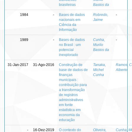
brasileiras
Bastos da
1984
-
Bases de dados
Robredo,
-
nacionais em
Jaime
Ciência da
Informação
1989
-
Bases de dados
Cunha,
-
no Brasil : um
Murilo
potencial
Bastos da
inexplorado
31-Jan-2017
31-Ago-2016
Construção de
Tanaka,
Ramos, C
base de dados de
Michel
Alberto
finanças
Cunha
municipais :
contribuição para
a transformação
de registros
administrativos
em fonte
estatística em
economia da
educação
-
16-Dez-2019
O contexto do
Oliveira,
Cunha, Mu