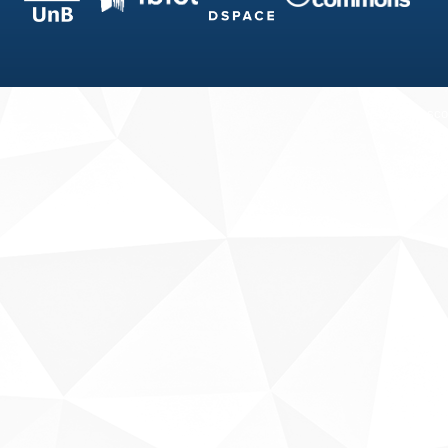
Fale conosco
Sobre