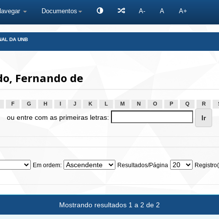
Navegar
Documentos
A-
A
A+
NAL DA UNB
o, Fernando de
F
G
H
I
J
K
L
M
N
O
P
Q
R
ou entre com as primeiras letras:
Em ordem:
Resultados/Página
Registro(
Mostrando resultados 1 a 2 de 2