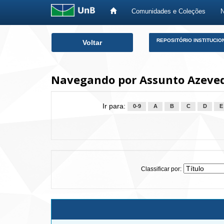
Comunidades e Coleções
Skip
REPOSITÓRIO INSTITUCIO
Voltar
navigation
Navegando por Assunto Azeved
Ir para:
0-9
A
B
C
D
E
Classificar por: