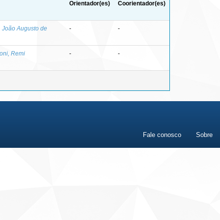
Orientador(es)
Coorientador(es)
 João Augusto de
-
-
oni, Remi
-
-
Fale conosco
Sobre