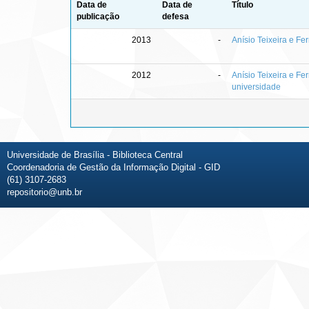
Data de
Data de
Título
publicação
defesa
2013
-
Anísio Teixeira e F
2012
-
Anísio Teixeira e F
universidade
Universidade de Brasília - Biblioteca Central
Coordenadoria de Gestão da Informação Digital - GID
(61) 3107-2683
repositorio@unb.br