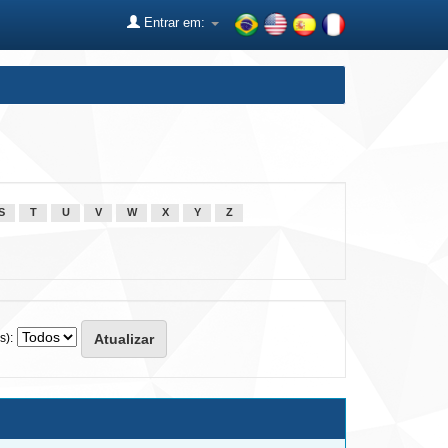
Entrar em:
S
T
U
V
W
X
Y
Z
s):