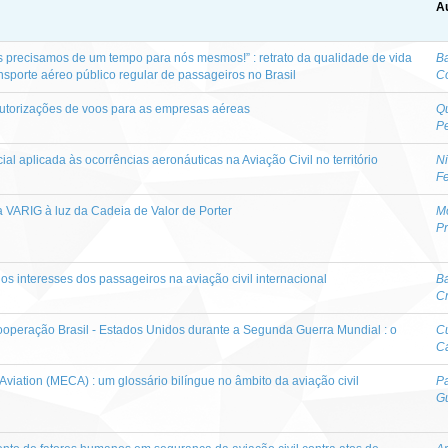
Au
precisamos de um tempo para nós mesmos!” : retrato da qualidade de vida
Ba
ansporte aéreo público regular de passageiros no Brasil
Co
 autorizações de voos para as empresas aéreas
Qu
Pe
ial aplicada às ocorrências aeronáuticas na Aviação Civil no território
Ni
F
a VARIG à luz da Cadeia de Valor de Porter
Mo
Pr
s interesses dos passageiros na aviação civil internacional
Ba
Cr
ooperação Brasil - Estados Unidos durante a Segunda Guerra Mundial : o
Cu
Ca
Aviation (MECA) : um glossário bilíngue no âmbito da aviação civil
Pa
G