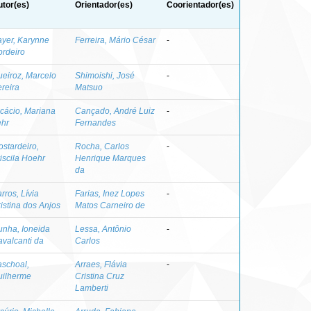
tor(es)
Orientador(es)
Coorientador(es)
yer, Karynne
Ferreira, Mário César
-
rdeiro
eiroz, Marcelo
Shimoishi, José
-
reira
Matsuo
cácio, Mariana
Cançado, André Luiz
-
ehr
Fernandes
stardeiro,
Rocha, Carlos
-
iscila Hoehr
Henrique Marques
da
rros, Lívia
Farias, Inez Lopes
-
istina dos Anjos
Matos Carneiro de
nha, Ioneida
Lessa, Antônio
-
valcanti da
Carlos
schoal,
Arraes, Flávia
-
uilherme
Cristina Cruz
Lamberti