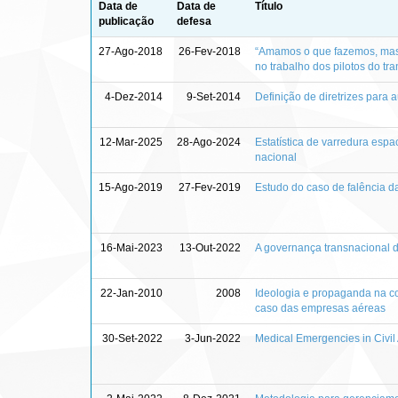
Data de
Data de
Título
publicação
defesa
27-Ago-2018
26-Fev-2018
“Amamos o que fazemos, mas 
no trabalho dos pilotos do tr
4-Dez-2014
9-Set-2014
Definição de diretrizes para
12-Mar-2025
28-Ago-2024
Estatística de varredura espac
nacional
15-Ago-2019
27-Fev-2019
Estudo do caso de falência d
16-Mai-2023
13-Out-2022
A governança transnacional do
22-Jan-2010
2008
Ideologia e propaganda na c
caso das empresas aéreas
30-Set-2022
3-Jun-2022
Medical Emergencies in Civil 