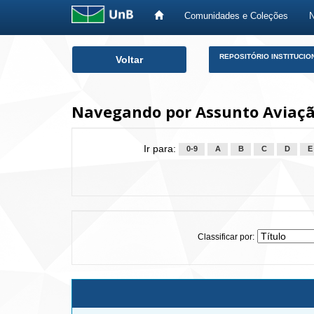
Comunidades e Coleções
Skip
REPOSITÓRIO INSTITUCIO
Voltar
navigation
Navegando por Assunto Aviação
Ir para:
0-9
A
B
C
D
E
Classificar por: