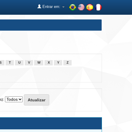
Entrar em:
S
T
U
V
W
X
Y
Z
s):