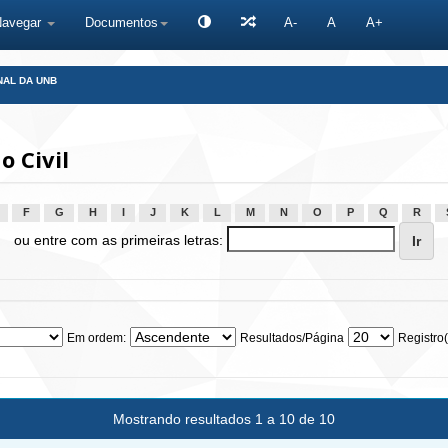
Navegar
Documentos
A-
A
A+
NAL DA UNB
 Civil
F
G
H
I
J
K
L
M
N
O
P
Q
R
ou entre com as primeiras letras:
Em ordem:
Resultados/Página
Registro(
Mostrando resultados 1 a 10 de 10