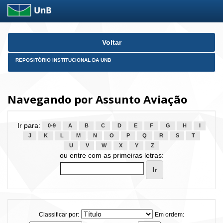
Skip
Voltar
navigation
REPOSITÓRIO INSTITUCIONAL DA UNB
Navegando por Assunto Aviação
Ir para:
0-9
A
B
C
D
E
F
G
H
I
J
K
L
M
N
O
P
Q
R
S
T
U
V
W
X
Y
Z
ou entre com as primeiras letras:
Classificar por:
Em ordem: