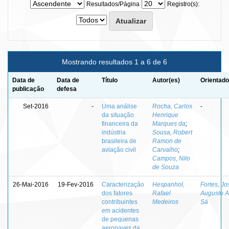
Resultados/Página
Registro(s):
Mostrando resultados 1 a 6 de 6
Data de
Data de
Título
Autor(es)
Orientado
publicação
defesa
Set-2016
-
Uma análise
Rocha, Carlos
-
da situação
Henrique
financeira da
Marques da
;
indústria
Sousa, Robert
brasileira de
Ramon de
aviação civil
Carvalho
;
Campos, Nilo
de Souza
26-Mai-2016
19-Fev-2016
Caracterização
Hespanhol,
Fortes, Jo
dos fatores
Rafael
Augusto 
contribuintes
Medeiros
Sá
em acidentes
de pequenas
aeronaves da