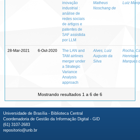
inovação
Matheus
Luiz Marq
industrial :
Noschang de
análise de
redes sociais
de artigos e
patentes de
SAF assistida
por LLM
28-Mar-2021
6-Out-2020
The LAN and
Alves, Luiz
Rocha, Ca
TAM airlines
Augusto da
Henrique
merger under
Silva
Marques 
a Strategic
Variance
Analysis
approach
Mostrando resultados 1 a 6 de 6
Universidade de Brasília - Biblioteca Central
Coordenadoria de Gestão da Informação Digital - GID
(61) 3107-2683
repositorio@unb.br