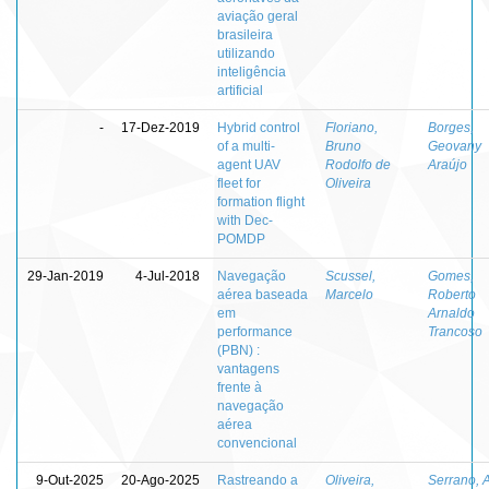
aviação geral
brasileira
utilizando
inteligência
artificial
-
17-Dez-2019
Hybrid control
Floriano,
Borges,
of a multi-
Bruno
Geovany
agent UAV
Rodolfo de
Araújo
fleet for
Oliveira
formation flight
with Dec-
POMDP
29-Jan-2019
4-Jul-2018
Navegação
Scussel,
Gomes,
aérea baseada
Marcelo
Roberto
em
Arnaldo
performance
Trancoso
(PBN) :
vantagens
frente à
navegação
aérea
convencional
9-Out-2025
20-Ago-2025
Rastreando a
Oliveira,
Serrano, 