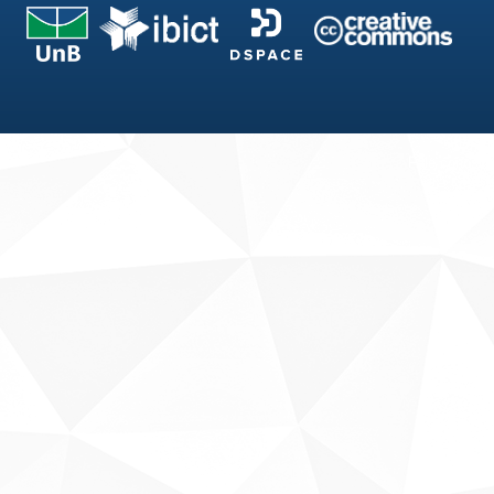
Fale conosco
Sobre