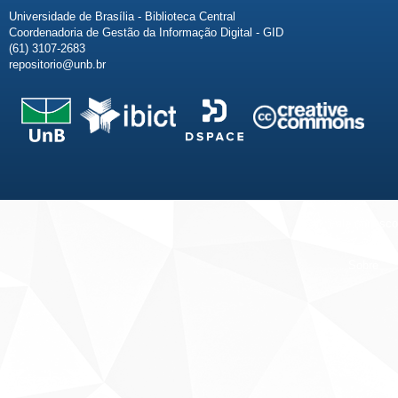
Universidade de Brasília - Biblioteca Central
Coordenadoria de Gestão da Informação Digital - GID
(61) 3107-2683
repositorio@unb.br
Fale conosco
Sobre