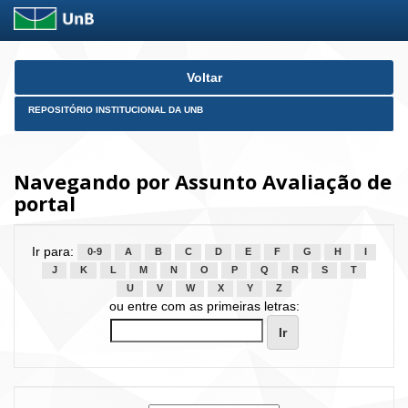
Skip
Voltar
navigation
REPOSITÓRIO INSTITUCIONAL DA UNB
Navegando por Assunto Avaliação de
portal
Ir para:
0-9
A
B
C
D
E
F
G
H
I
J
K
L
M
N
O
P
Q
R
S
T
U
V
W
X
Y
Z
ou entre com as primeiras letras: