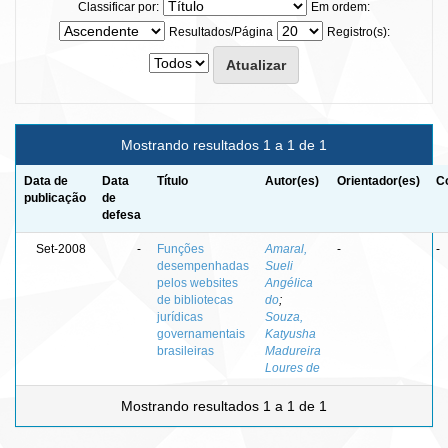
Classificar por:
Em ordem:
Resultados/Página
Registro(s):
Mostrando resultados 1 a 1 de 1
Data de
Data
Título
Autor(es)
Orientador(es)
C
publicação
de
defesa
Set-2008
-
Funções
Amaral,
-
-
desempenhadas
Sueli
pelos websites
Angélica
de bibliotecas
do
;
jurídicas
Souza,
governamentais
Katyusha
brasileiras
Madureira
Loures de
Mostrando resultados 1 a 1 de 1