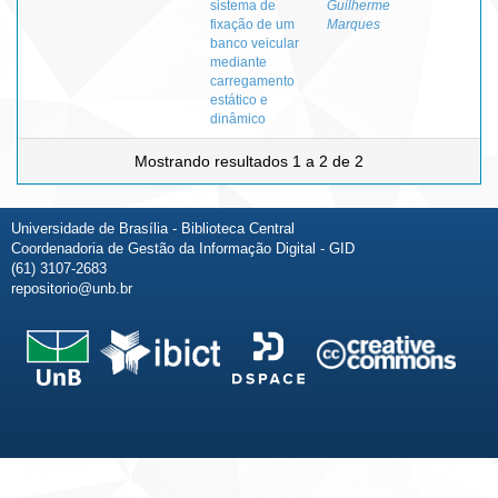
sistema de
Guilherme
fixação de um
Marques
banco veicular
mediante
carregamento
estático e
dinâmico
Mostrando resultados 1 a 2 de 2
Universidade de Brasília - Biblioteca Central
Coordenadoria de Gestão da Informação Digital - GID
(61) 3107-2683
repositorio@unb.br
Fale conosco