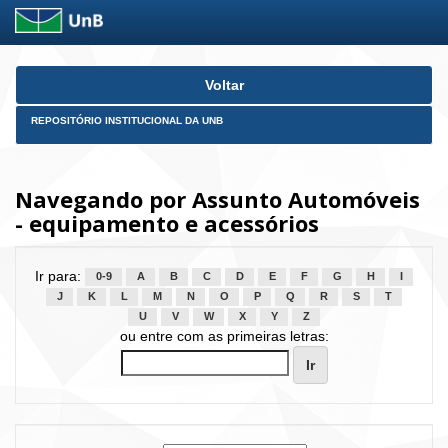
Skip
Voltar
navigation
REPOSITÓRIO INSTITUCIONAL DA UNB
Navegando por Assunto Automóveis
- equipamento e acessórios
Ir para:
0-9
A
B
C
D
E
F
G
H
I
J
K
L
M
N
O
P
Q
R
S
T
U
V
W
X
Y
Z
ou entre com as primeiras letras: