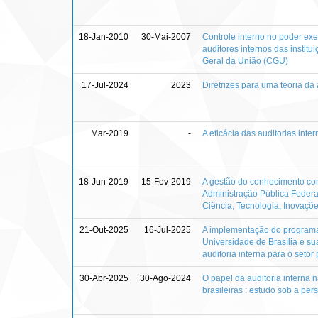
18-Jan-2010
30-Mai-2007
Controle interno no poder exe
auditores internos das institu
Geral da União (CGU)
17-Jul-2024
2023
Diretrizes para uma teoria da
Mar-2019
-
A eficácia das auditorias inte
18-Jun-2019
15-Fev-2019
A gestão do conhecimento como
Administração Pública Federal
Ciência, Tecnologia, Inovaç
21-Out-2025
16-Jul-2025
A implementação do programa 
Universidade de Brasília e s
auditoria interna para o setor
30-Abr-2025
30-Ago-2024
O papel da auditoria interna n
brasileiras : estudo sob a per