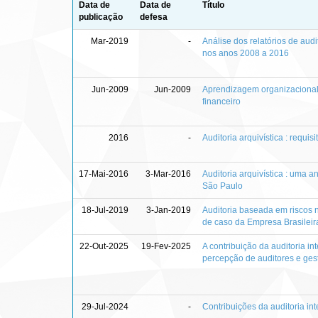
Data de
Data de
Título
publicação
defesa
Mar-2019
-
Análise dos relatórios de audi
nos anos 2008 a 2016
Jun-2009
Jun-2009
Aprendizagem organizacional 
financeiro
2016
-
Auditoria arquivística : requi
17-Mai-2016
3-Mar-2016
Auditoria arquivística : uma a
São Paulo
18-Jul-2019
3-Jan-2019
Auditoria baseada em riscos n
de caso da Empresa Brasileir
22-Out-2025
19-Fev-2025
A contribuição da auditoria i
percepção de auditores e ges
29-Jul-2024
-
Contribuições da auditoria in