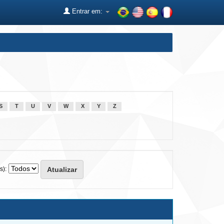
Entrar em:
S
T
U
V
W
X
Y
Z
s):