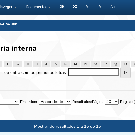
Navegar
Documentos
A-
A
A+
NAL DA UNB
ria interna
F
G
H
I
J
K
L
M
N
O
P
Q
R
ou entre com as primeiras letras:
Em ordem:
Resultados/Página
Registro(
Mostrando resultados 1 a 15 de 15