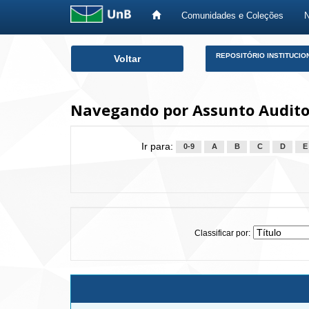
Comunidades e Coleções
Skip
REPOSITÓRIO INSTITUCIO
Voltar
navigation
Navegando por Assunto Audito
Ir para:
0-9
A
B
C
D
E
Classificar por: