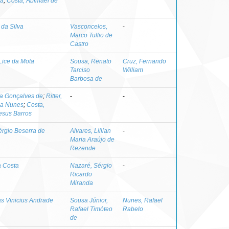
ia
;
Costa, Abimael de
 da Silva
Vasconcelos,
-
Marco Tullio de
Castro
Lice da Mota
Sousa, Renato
Cruz, Fernando
Tarciso
William
Barbosa de
ia Gonçalves de
;
Ritter,
-
-
ia Nunes
;
Costa,
esus Barros
érgio Beserra de
Alvares, Lillian
-
Maria Araújo de
Rezende
a Costa
Nazaré, Sérgio
-
Ricardo
Miranda
as Vinicius Andrade
Sousa Júnior,
Nunes, Rafael
Rafael Timóteo
Rabelo
de