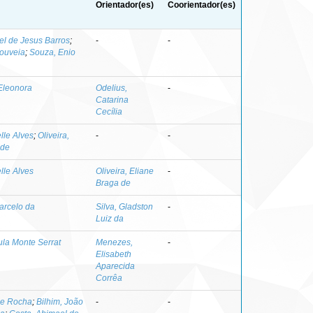
Orientador(es)
Coorientador(es)
el de Jesus Barros
;
-
-
Gouveia
;
Souza, Enio
Eleonora
Odelius,
-
Catarina
Cecília
elle Alves
;
Oliveira,
-
-
 de
elle Alves
Oliveira, Eliane
-
Braga de
arcelo da
Silva, Gladston
-
Luiz da
ula Monte Serrat
Menezes,
-
Elisabeth
Aparecida
Corrêa
ie Rocha
;
Bilhim, João
-
-