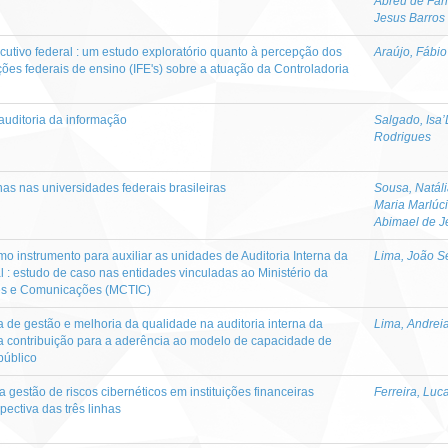
Abreu de Far
Jesus Barros
cutivo federal : um estudo exploratório quanto à percepção dos
Araújo, Fábio
ições federais de ensino (IFE's) sobre a atuação da Controladoria
 auditoria da informação
Salgado, Isa’
Rodrigues
rnas nas universidades federais brasileiras
Sousa, Natál
Maria Marlúc
Abimael de J
 instrumento para auxiliar as unidades de Auditoria Interna da
Lima, João S
 : estudo de caso nas entidades vinculadas ao Ministério da
ões e Comunicações (MCTIC)
de gestão e melhoria da qualidade na auditoria interna da
Lima, Andrei
ua contribuição para a aderência ao modelo de capacidade de
 público
a gestão de riscos cibernéticos em instituições financeiras
Ferreira, Luc
spectiva das três linhas