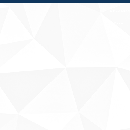
Fale conosco
Sobre