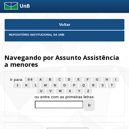
Skip
Voltar
navigation
REPOSITÓRIO INSTITUCIONAL DA UNB
Navegando por Assunto Assistência
a menores
Ir para:
0-9
A
B
C
D
E
F
G
H
I
J
K
L
M
N
O
P
Q
R
S
T
U
V
W
X
Y
Z
ou entre com as primeiras letras: