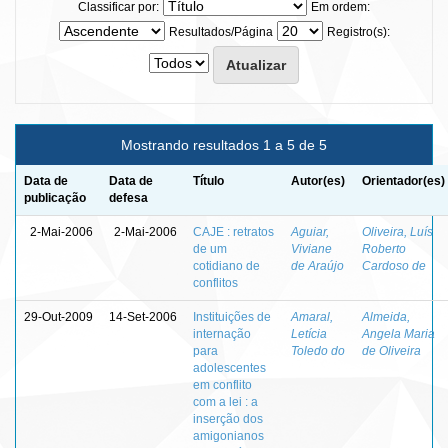
Classificar por:
Em ordem:
Resultados/Página
Registro(s):
Mostrando resultados 1 a 5 de 5
Data de
Data de
Título
Autor(es)
Orientador(es)
publicação
defesa
2-Mai-2006
2-Mai-2006
CAJE : retratos
Aguiar,
Oliveira, Luís
de um
Viviane
Roberto
cotidiano de
de Araújo
Cardoso de
conflitos
29-Out-2009
14-Set-2006
Instituições de
Amaral,
Almeida,
internação
Letícia
Angela Maria
para
Toledo do
de Oliveira
adolescentes
em conflito
com a lei : a
inserção dos
amigonianos