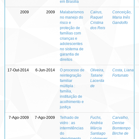
em Brasília
2009
2009
Malabarismos
Cairus,
Conceição,
no manejo do
Raquel
Maria Inês
risco e
Cristina
Gandolfo
proteção de
dos Reis
famílias com
crianças e
adolescentes
no sistema de
garantia de
direitos
17-Out-2014
6-Jun-2014
O processo de
Oliveira,
Costa, Liana
reintegração
Tatiane
Fortunato
familiar
Lacerda
múltipla :
de
família,
instituição de
acolhimento e
justiça
7-Ago-2009
7-Ago-2009
Telhado de
Fuchs,
Carvalho,
vidro : as
Andréa
Denise
intermitências
Márcia
Bomtempo
do
Santiago
Birche de
atendimento
Lohmeyer