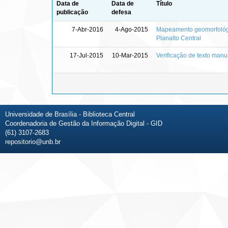
Data de
Data de
Título
publicação
defesa
7-Abr-2016
4-Ago-2015
Mapeamento geomorfológic
Planalto Central
17-Jul-2015
10-Mar-2015
Verificação de texto manu
Universidade de Brasília - Biblioteca Central
Coordenadoria de Gestão da Informação Digital - GID
(61) 3107-2683
repositorio@unb.br