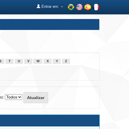
Entrar em:
S
T
U
V
W
X
Y
Z
s):