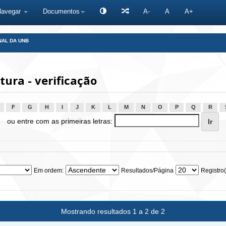
Navegar
Documentos
A-
A
A+
NAL DA UNB
ura - verificação
F
G
H
I
J
K
L
M
N
O
P
Q
R
ou entre com as primeiras letras:
Em ordem:
Resultados/Página
Registro(
Mostrando resultados 1 a 2 de 2