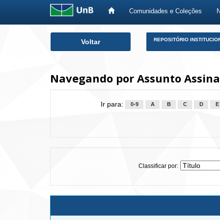
Comunidades e Coleções
Skip
REPOSITÓRIO INSTITUCIO
Voltar
navigation
Navegando por Assunto Assinat
Ir para:
0-9
A
B
C
D
E
Classificar por: