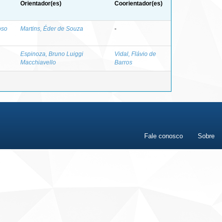
Orientador(es)
Coorientador(es)
oso
Martins, Éder de Souza
-
Espinoza, Bruno Luiggi
Vidal, Flávio de
Macchiavello
Barros
Fale conosco
Sobre