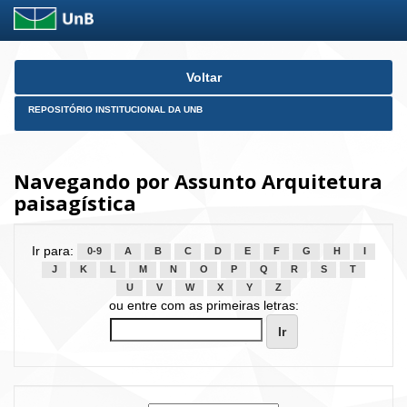
Skip
Voltar
navigation
REPOSITÓRIO INSTITUCIONAL DA UNB
Navegando por Assunto Arquitetura
paisagística
Ir para:
0-9
A
B
C
D
E
F
G
H
I
J
K
L
M
N
O
P
Q
R
S
T
U
V
W
X
Y
Z
ou entre com as primeiras letras: