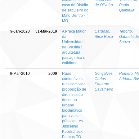
caso do Distrito
de Oliveira
Paulo
de Tabuleiro do
Quintella
Mato Dentro -
MG
9-Jan-2020
31-Mai-2019
A Praça Maior
Cardoso,
Tenorio,
da
Alice Rosa
Gabriela de
Universidade
Souza
de Brasília :
arquitetura
paisagística e
cotidiano
6-Mar-2010
2009
Ruas
Gonçalves,
Romero, Ma
confortáveis,
Carlos
Adriana Bu
ruas com vida :
Eduardo
proposição de
Cavalheiro
diretrizes de
desenho
urbano
bioclimático
para vias
públicas : Av.
Juscelino
Kubitscheck,
Palmas-TO