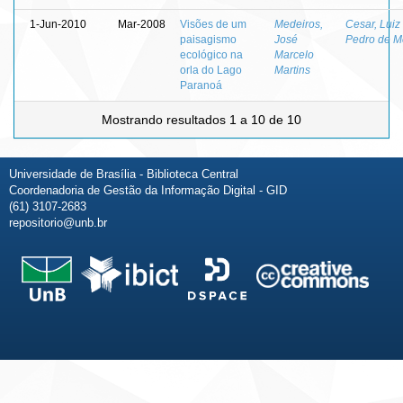
1-Jun-2010
Mar-2008
Visões de um
Medeiros,
Cesar, Luiz
paisagismo
José
Pedro de M
ecológico na
Marcelo
orla do Lago
Martins
Paranoá
Mostrando resultados 1 a 10 de 10
Universidade de Brasília - Biblioteca Central
Coordenadoria de Gestão da Informação Digital - GID
(61) 3107-2683
repositorio@unb.br
Fale conosco