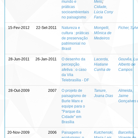
mundo e
Melo
;
práticas
Cidade,
socioambientais
Lúcia Cony
no paisagismo
Faria
15-Fev-2012
22-Set-2011
Natureza e
Mongelli,
Ficher, Sylv
cultura : práticas
Mônica de
de preservação
Medeiros
patrimonial no
Brasil
28-Jun-2011
26-Jan-2011
O desenho da
Lacerda,
Gouvêa, Lu
percepção
Hiatiane
Alberto de
afetiva : o caso
Cunha de
Campos
da Vila
Telebrasília ‐ DF
28-Out-2009
2007
O projeto de
Tanure,
Almeida,
paisagismo de
Joana Dias
Jaime
Burle Marx e
Gonçalves 
equipe para o
"Parque da
Cidade" em
Brasília
20-Nov-2009
2006
Paisagem e
Kutchenski,
Barcellos,
ecoturismo: o
Maria Lais
Vicente de