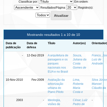
Classificar por:
Em ordem:
Resultados/Página
Registro(s):
Mostrando resultados 1 a 10 de 10
Data de
Data de
Título
Autor(es)
Orientador
publicação
defesa
-
12-Dez-2019
A arquitetura de
Souza,
Franco, Jo
paisagens e os
Juliana da
Luiz de
parques
Costa
Andrade
nacionais nos
Gomes de
EUA e no Brasil
10-Nov-2010
Fev-2009
Avaliação da
Lima,
Silva Júnior
arborização
Roberta
Manoel
urbana do
Maria
Cláudio da
Plano Piloto
Costa e
2003
-
Ideologia,
César, Luíz
-
visões de
Pedro de