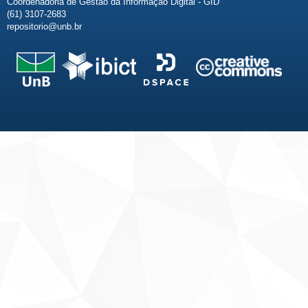
Coordenadoria de Gestão da Informação Digital - GID
(61) 3107-2683
repositorio@unb.br
Fale conosco
Sobre