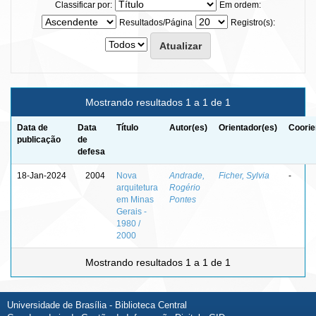
Classificar por:
Em ordem:
Resultados/Página
Registro(s):
Mostrando resultados 1 a 1 de 1
Data de
Data
Título
Autor(es)
Orientador(es)
Coorie
publicação
de
defesa
18-Jan-2024
2004
Nova
Andrade,
Ficher, Sylvia
-
arquitetura
Rogério
em Minas
Pontes
Gerais -
1980 /
2000
Mostrando resultados 1 a 1 de 1
Universidade de Brasília - Biblioteca Central