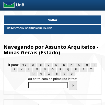
Skip
Voltar
navigation
REPOSITÓRIO INSTITUCIONAL DA UNB
Navegando por Assunto Arquitetos -
Minas Gerais (Estado)
Ir para:
0-9
A
B
C
D
E
F
G
H
I
J
K
L
M
N
O
P
Q
R
S
T
U
V
W
X
Y
Z
ou entre com as primeiras letras: