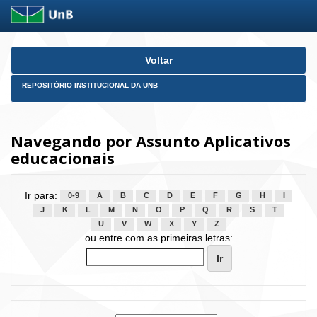
Skip
Voltar
navigation
REPOSITÓRIO INSTITUCIONAL DA UNB
Navegando por Assunto Aplicativos
educacionais
Ir para:
0-9
A
B
C
D
E
F
G
H
I
J
K
L
M
N
O
P
Q
R
S
T
U
V
W
X
Y
Z
ou entre com as primeiras letras: