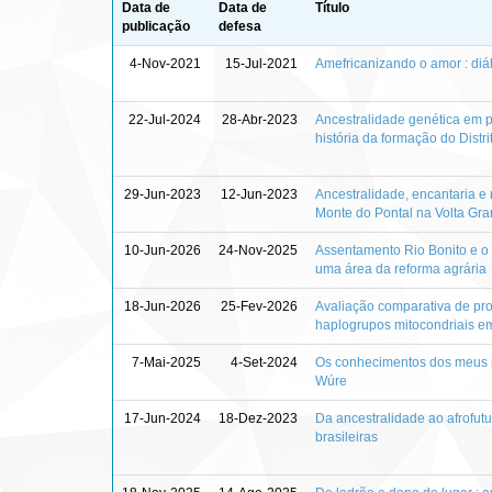
Data de
Data de
Título
publicação
defesa
4-Nov-2021
15-Jul-2021
Amefricanizando o amor : diá
22-Jul-2024
28-Abr-2023
Ancestralidade genética em p
história da formação do Distri
29-Jun-2023
12-Jun-2023
Ancestralidade, encantaria e
Monte do Pontal na Volta Gr
10-Jun-2026
24-Nov-2025
Assentamento Rio Bonito e o 
uma área da reforma agrária
18-Jun-2026
25-Fev-2026
Avaliação comparativa de pr
haplogrupos mitocondriais em
7-Mai-2025
4-Set-2024
Os conhecimentos dos meus ma
Wúre
17-Jun-2024
18-Dez-2023
Da ancestralidade ao afrofutu
brasileiras