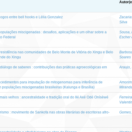
Autor(e
logos entre bell hooks e Lélia Gonzalez
Zacaria
Silva
opulações miscigenadas : desafios, aplicações e um olhar sobre a
Sousa, 
to Federal
Escher 
 resistência nas comunidades de Belo Monte de Vitória do Xingu e Belo
Barbosa
ande do Xingu
Soares
diálogo de saberes : contribuições das práticas agroecológicas em
Araujo,
ocedimentos para imputação de mitogenomas para inferência de
Amorim,
 populações miscigenadas brasileiras (Kalunga e Brasília)
Mirand
is velhos : ancestralidade e tradição oral do Ilé Axé Odé Onísèwé
Ferreir
Valenti
rismo : movimento de Sankofa nas obras literárias de escritoras afro-
Gomes, 