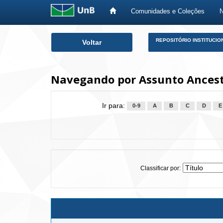
Comunidades e Coleções
Skip
REPOSITÓRIO INSTITUCIO
Voltar
navigation
Navegando por Assunto Ancest
Ir para:
0-9
A
B
C
D
E
Classificar por: