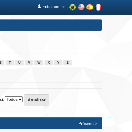
Entrar em:
S
T
U
V
W
X
Y
Z
s):
Próximo >