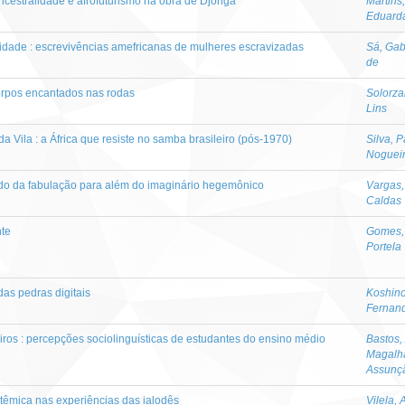
ancestralidade e afrofuturismo na obra de Djonga
Martins
Eduard
lidade : escrevivências amefricanas de mulheres escravizadas
Sá, Gab
de
orpos encantados nas rodas
Solorza
Lins
da Vila : a África que resiste no samba brasileiro (pós-1970)
Silva, P
Noguei
udo da fabulação para além do imaginário hegemônico
Vargas,
Caldas
nte
Gomes,
Portela
das pedras digitais
Koshino
Fernan
leiros : percepções sociolinguísticas de estudantes do ensino médio
Bastos
Magalh
Assunç
stêmica nas experiências das ialodês
Vilela,