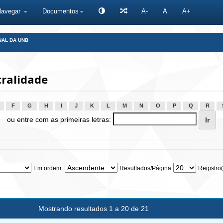
Navegar
Documentos
A-
A
A+
NAL DA UNB
ralidade
F
G
H
I
J
K
L
M
N
O
P
Q
R
ou entre com as primeiras letras:
Em ordem:
Resultados/Página
Registro(
Mostrando resultados 1 a 20 de 21