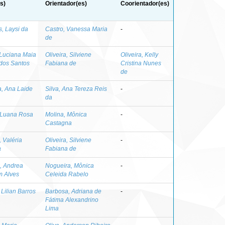
s)
Orientador(es)
Coorientador(es)
s, Laysi da
Castro, Vanessa Maria
-
de
Luciana Maia
Oliveira, Silviene
Oliveira, Kelly
dos Santos
Fabiana de
Cristina Nunes
de
, Ana Laide
Silva, Ana Tereza Reis
-
da
 Luana Rosa
Molina, Mônica
-
Castagna
 Valéria
Oliveira, Silviene
-
a
Fabiana de
a, Andrea
Nogueira, Mônica
-
m Alves
Celeida Rabelo
Lilian Barros
Barbosa, Adriana de
-
Fátima Alexandrino
Lima