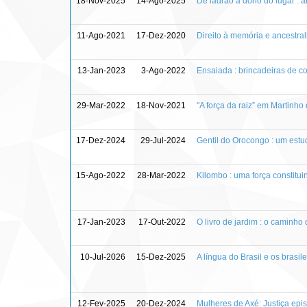
18-Nov-2025
14-Ago-2025
De ladrão a dono do lugar : 
11-Ago-2021
17-Dez-2020
Direito à memória e ancestra
13-Jan-2023
3-Ago-2022
Ensaiada : brincadeiras de c
29-Mar-2022
18-Nov-2021
"A força da raiz” em Martinho 
17-Dez-2024
29-Jul-2024
Gentil do Orocongo : um est
15-Ago-2022
28-Mar-2022
Kilombo : uma força constitui
17-Jan-2023
17-Out-2022
O livro de jardim : o caminho 
10-Jul-2026
15-Dez-2025
A língua do Brasil e os brasi
12-Fev-2025
20-Dez-2024
Mulheres de Axé: Justiça epi