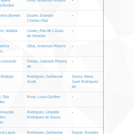
, Maria
Oliva, Anderson Ribeiro
-
a Durães
riela Barreto
Duarte, Evandro
-
Charles Piza
no, Natália
Castro, Rita de Cássia
-
de Almeida
atrícia
Oliva, Anderson Ribeiro
-
ra
 Leonardo
Freitas, Gabriela Pereira
-
de
 Rodrigo
Rodrigues, Guilherme
Sousa, Maria
Scotti
Sueli Rodrigues
de
, Taís
Rosa, Luisa Günther
-
des
, Amanda
Rodrigues, Ulisdete
-
ães
Rodrigues de Souza
ão
 Ana Laura
Rodrigues, Guilherme
Duarte, Evandro