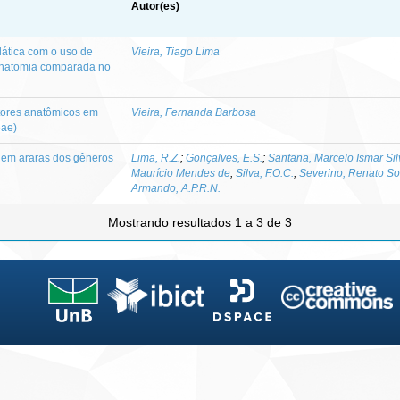
Autor(es)
ática com o uso de
Vieira, Tiago Lima
anatomia comparada no
itores anatômicos em
Vieira, Fernanda Barbosa
eae)
o em araras dos gêneros
Lima, R.Z.
;
Gonçalves, E.S.
;
Santana, Marcelo Ismar Sil
Maurício Mendes de
;
Silva, F.O.C.
;
Severino, Renato So
Armando, A.P.R.N.
Mostrando resultados 1 a 3 de 3