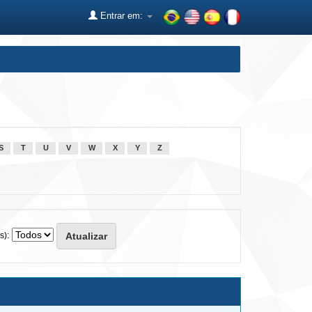
Entrar em:
S
T
U
V
W
X
Y
Z
s):