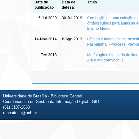
Data de
Data de
Título
publicação
defesa
6-Jul-2020
30-Jul-2019
Confecção de uma coleção did
órgãos suínos para aulas de 
Ensino Médio
14-Nov-2014
8-Ago-2013
Lâmina e bainha foliar : descr
Paspalum L. (Poaceae: Panic
Fev-2013
-
Morfologia e biometria do tim
Ara e Anodorhynchus
Universidade de Brasília - Biblioteca Central
Coordenadoria de Gestão da Informação Digital - GID
(61) 3107-2683
repositorio@unb.br