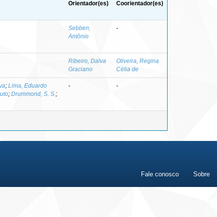
Orientador(es)
Coorientador(es)
Sebben,
-
Antônio
Ribeiro, Dalva
Oliveira, Regina
Graciano
Célia de
va
;
Lima, Eduardo
-
-
uto
;
Drummond, S. S.
;
Fale conosco
Sobre