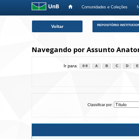
Comunidades e Coleções
Skip
REPOSITÓRIO INSTITUCIO
Voltar
navigation
Navegando por Assunto Anat
Ir para:
0-9
A
B
C
D
E
Classificar por: