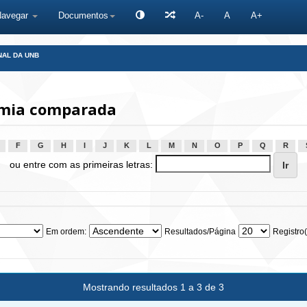
Navegar
Documentos
A-
A
A+
NAL DA UNB
omia comparada
F
G
H
I
J
K
L
M
N
O
P
Q
R
ou entre com as primeiras letras:
Em ordem:
Resultados/Página
Registro(
Mostrando resultados 1 a 3 de 3