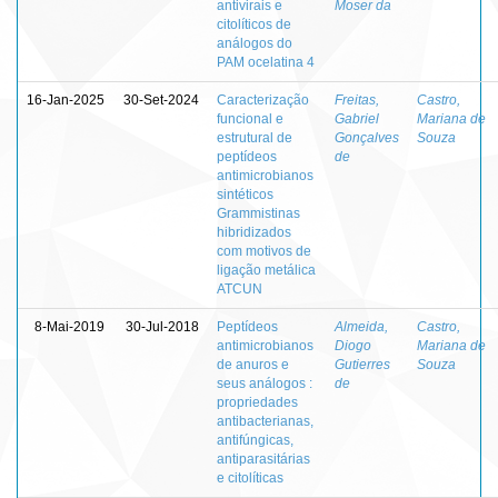
antivirais e
Moser da
citolíticos de
análogos do
PAM ocelatina 4
16-Jan-2025
30-Set-2024
Caracterização
Freitas,
Castro,
funcional e
Gabriel
Mariana de
estrutural de
Gonçalves
Souza
peptídeos
de
antimicrobianos
sintéticos
Grammistinas
hibridizados
com motivos de
ligação metálica
ATCUN
8-Mai-2019
30-Jul-2018
Peptídeos
Almeida,
Castro,
antimicrobianos
Diogo
Mariana de
de anuros e
Gutierres
Souza
seus análogos :
de
propriedades
antibacterianas,
antifúngicas,
antiparasitárias
e citolíticas