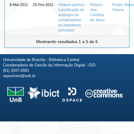
9-Mai-2011
25-Fev-2011
Síntese química
Ribeiro,
Prates, Maur
e purificação de
Ana
Vianna
análogos de
Carolina
somatostatina
de Jesus
de Hypsiboas
punctatus
Mostrando resultados 1 a 5 de 5
Universidade de Brasília - Biblioteca Central
Coordenadoria de Gestão da Informação Digital - GID
(61) 3107-2683
repositorio@unb.br
Fale conosco