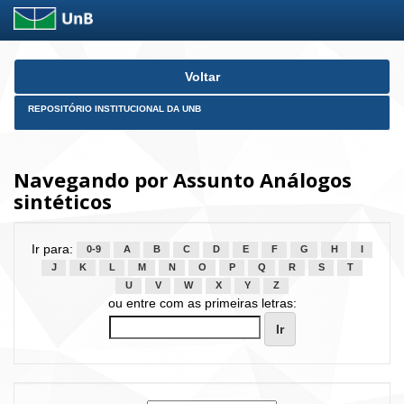
Skip
Voltar
navigation
REPOSITÓRIO INSTITUCIONAL DA UNB
Navegando por Assunto Análogos
sintéticos
Ir para:
0-9
A
B
C
D
E
F
G
H
I
J
K
L
M
N
O
P
Q
R
S
T
U
V
W
X
Y
Z
ou entre com as primeiras letras: