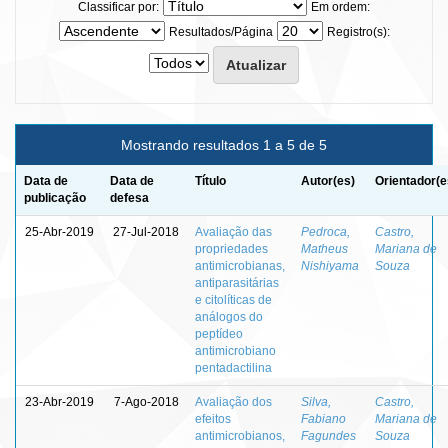
Classificar por:
Em ordem:
Resultados/Página
Registro(s):
Mostrando resultados 1 a 5 de 5
Data de
Data de
Título
Autor(es)
Orientador(e
publicação
defesa
25-Abr-2019
27-Jul-2018
Avaliação das
Pedroca,
Castro,
propriedades
Matheus
Mariana de
antimicrobianas,
Nishiyama
Souza
antiparasitárias
e citolíticas de
análogos do
peptídeo
antimicrobiano
pentadactilina
23-Abr-2019
7-Ago-2018
Avaliação dos
Silva,
Castro,
efeitos
Fabiano
Mariana de
antimicrobianos,
Fagundes
Souza