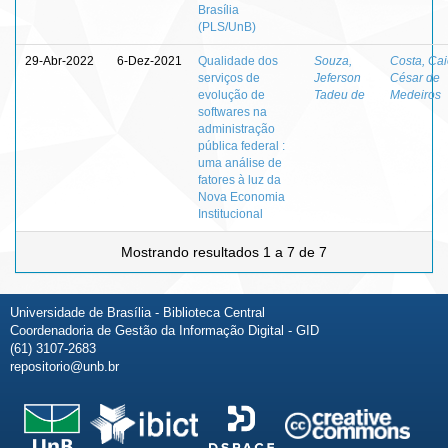
Brasília
(PLS/UnB)
29-Abr-2022
6-Dez-2021
Qualidade dos
Souza,
Costa, Ca
serviços de
Jeferson
César de
evolução de
Tadeu de
Medeiros
softwares na
administração
pública federal :
uma análise de
fatores à luz da
Nova Economia
Institucional
Mostrando resultados 1 a 7 de 7
Universidade de Brasília - Biblioteca Central
Coordenadoria de Gestão da Informação Digital - GID
(61) 3107-2683
repositorio@unb.br