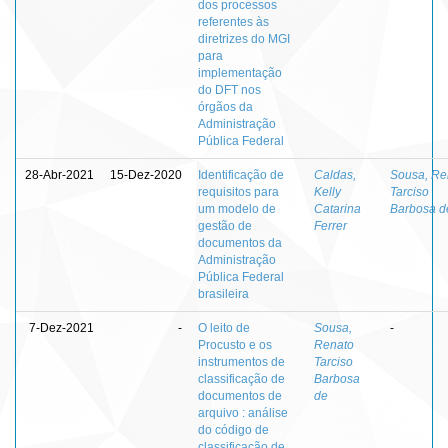
dos processos
referentes às
diretrizes do MGI
para
implementação
do DFT nos
órgãos da
Administração
Pública Federal
28-Abr-2021
15-Dez-2020
Identificação de
Caldas,
Sousa, Re
requisitos para
Kelly
Tarciso
um modelo de
Catarina
Barbosa d
gestão de
Ferrer
documentos da
Administração
Pública Federal
brasileira
7-Dez-2021
-
O leito de
Sousa,
-
Procusto e os
Renato
instrumentos de
Tarciso
classificação de
Barbosa
documentos de
de
arquivo : análise
do código de
classificação de