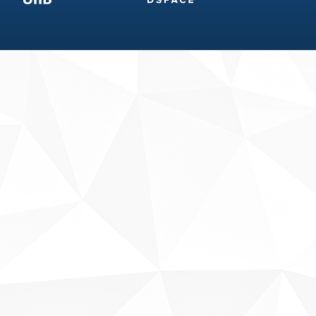
Fale conosco
Sobre