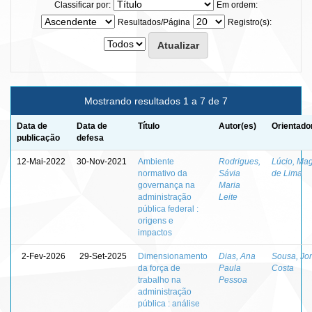
Classificar por:
Em ordem:
Resultados/Página
Registro(s):
Mostrando resultados 1 a 7 de 7
Data de
Data de
Título
Autor(es)
Orientado
publicação
defesa
12-Mai-2022
30-Nov-2021
Ambiente
Rodrigues,
Lúcio, Ma
normativo da
Sávia
de Lima
governança na
Maria
administração
Leite
pública federal :
origens e
impactos
2-Fev-2026
29-Set-2025
Dimensionamento
Dias, Ana
Sousa, Jon
da força de
Paula
Costa
trabalho na
Pessoa
administração
pública : análise