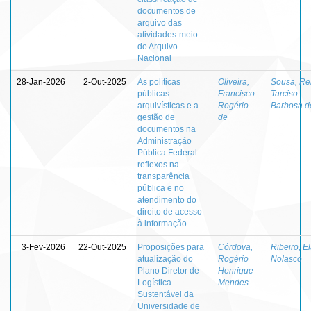
documentos de
arquivo das
atividades-meio
do Arquivo
Nacional
28-Jan-2026
2-Out-2025
As políticas
Oliveira,
Sousa, Re
públicas
Francisco
Tarciso
arquivísticas e a
Rogério
Barbosa d
gestão de
de
documentos na
Administração
Pública Federal :
reflexos na
transparência
pública e no
atendimento do
direito de acesso
à informação
3-Fev-2026
22-Out-2025
Proposições para
Córdova,
Ribeiro, E
atualização do
Rogério
Nolasco
Plano Diretor de
Henrique
Logística
Mendes
Sustentável da
Universidade de