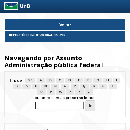
Skip
Voltar
navigation
REPOSITÓRIO INSTITUCIONAL DA UNB
Navegando por Assunto
Administração pública federal
Ir para:
0-9
A
B
C
D
E
F
G
H
I
J
K
L
M
N
O
P
Q
R
S
T
U
V
W
X
Y
Z
ou entre com as primeiras letras: