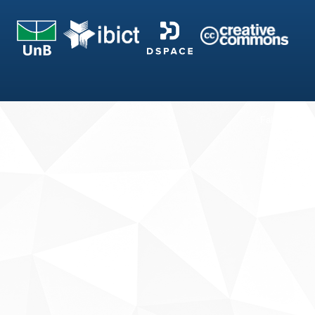
Fale conosco
Sobre