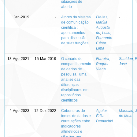
situações de
aborto
Jan-2019
-
Atores do sistema
Freitas,
-
de comunicação
Marília
científica :
Augusta
apontamentos
de
;
Leite,
para discussão
Fernando
de suas funções
César
Lima
13-Ago-2021
15-Mar-2019
O cenário de
Ferreira,
Suaiden, 
compartilhamento
Raquel
José
de dados de
Viana
pesquisa : uma
análise das
diferenças
disciplinares em
repositórios
científicos
4-Ago-2023
12-Dez-2022
Coberturas de
Aguiar,
Maricato, 
fontes de dados e
Érika
de Melo
correlações entre
Demachki
indicadores
altmétricos e
citações em