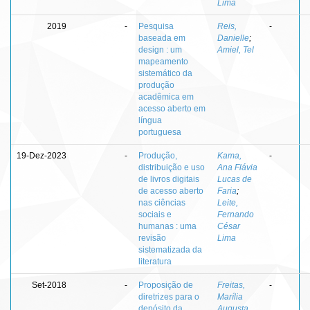
Lima
2019
-
Pesquisa
Reis,
-
baseada em
Danielle
;
design : um
Amiel, Tel
mapeamento
sistemático da
produção
acadêmica em
acesso aberto em
língua
portuguesa
19-Dez-2023
-
Produção,
Kama,
-
distribuição e uso
Ana Flávia
de livros digitais
Lucas de
de acesso aberto
Faria
;
nas ciências
Leite,
sociais e
Fernando
humanas : uma
César
revisão
Lima
sistematizada da
literatura
Set-2018
-
Proposição de
Freitas,
-
diretrizes para o
Marília
depósito da
Augusta