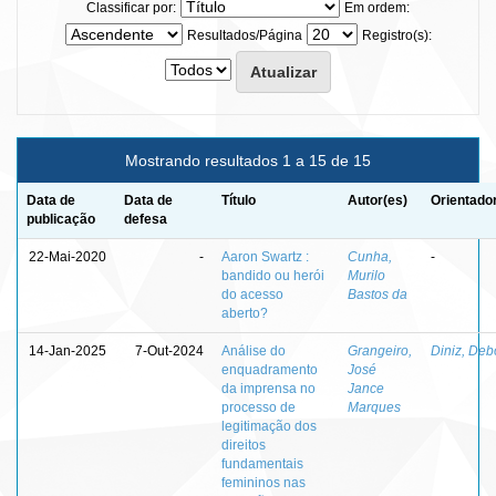
Classificar por:
Em ordem:
Resultados/Página
Registro(s):
Mostrando resultados 1 a 15 de 15
Data de
Data de
Título
Autor(es)
Orientado
publicação
defesa
22-Mai-2020
-
Aaron Swartz :
Cunha,
-
bandido ou herói
Murilo
do acesso
Bastos da
aberto?
14-Jan-2025
7-Out-2024
Análise do
Grangeiro,
Diniz, Deb
enquadramento
José
da imprensa no
Jance
processo de
Marques
legitimação dos
direitos
fundamentais
femininos nas