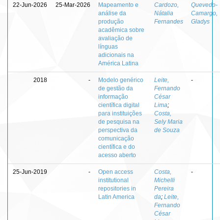
22-Jun-2026
25-Mar-2026
Mapeamento e
Cardozo,
Quevedo-
análise da
Nátalia
Camargo,
produção
Fernandes
Gladys
acadêmica sobre
avaliação de
línguas
adicionais na
América Latina
2018
-
Modelo genérico
Leite,
-
de gestão da
Fernando
informação
César
científica digital
Lima
;
para instituições
Costa,
de pesquisa na
Sely Maria
perspectiva da
de Souza
comunicação
científica e do
acesso aberto
25-Jun-2019
-
Open access
Costa,
-
institutional
Michelli
repositories in
Pereira
Latin America
da
;
Leite,
Fernando
César