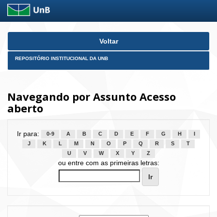
Skip
Voltar
navigation
REPOSITÓRIO INSTITUCIONAL DA UNB
Navegando por Assunto Acesso
aberto
Ir para:
0-9
A
B
C
D
E
F
G
H
I
J
K
L
M
N
O
P
Q
R
S
T
U
V
W
X
Y
Z
ou entre com as primeiras letras: