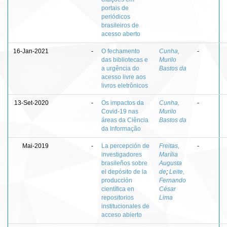
portais de
periódicos
brasileiros de
acesso aberto
16-Jan-2021
-
O fechamento
Cunha,
-
das bibliotecas e
Murilo
a urgência do
Bastos da
acesso livre aos
livros eletrônicos
13-Set-2020
-
Os impactos da
Cunha,
-
Covid-19 nas
Murilo
áreas da Ciência
Bastos da
da Informação
Mai-2019
-
La percepción de
Freitas,
-
investigadores
Marília
brasileños sobre
Augusta
el depósito de la
de
;
Leite,
producción
Fernando
científica en
César
repositorios
Lima
institucionales de
acceso abierto