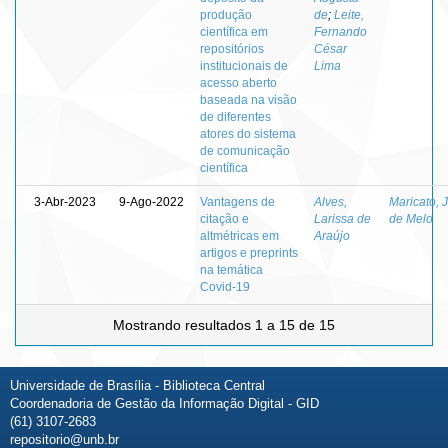
produção
de
;
Leite,
científica em
Fernando
repositórios
César
institucionais de
Lima
acesso aberto
baseada na visão
de diferentes
atores do sistema
de comunicação
científica
3-Abr-2023
9-Ago-2022
Vantagens de
Alves,
Maricato, 
citação e
Larissa de
de Melo
altmétricas em
Araújo
artigos e preprints
na temática
Covid-19
Mostrando resultados 1 a 15 de 15
Universidade de Brasília - Biblioteca Central
Coordenadoria de Gestão da Informação Digital - GID
(61) 3107-2683
repositorio@unb.br