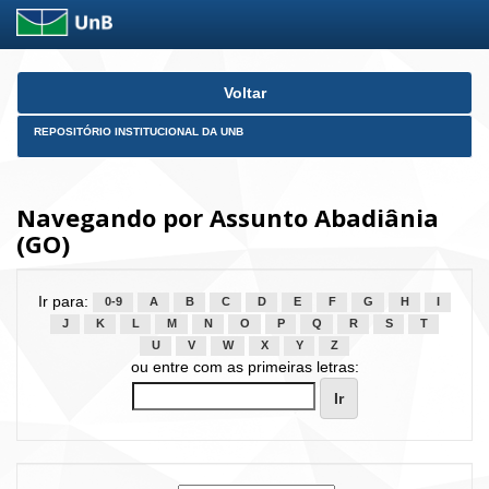
Skip
Voltar
navigation
REPOSITÓRIO INSTITUCIONAL DA UNB
Navegando por Assunto Abadiânia
(GO)
Ir para:
0-9
A
B
C
D
E
F
G
H
I
J
K
L
M
N
O
P
Q
R
S
T
U
V
W
X
Y
Z
ou entre com as primeiras letras: