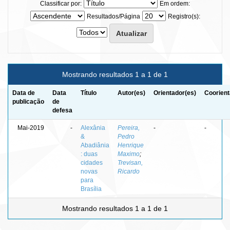
Classificar por:
Em ordem:
Resultados/Página
Registro(s):
Mostrando resultados 1 a 1 de 1
Data de
Data
Título
Autor(es)
Orientador(es)
Coorient
publicação
de
defesa
Mai-2019
-
Alexânia
Pereira,
-
-
&
Pedro
Abadiânia
Henrique
: duas
Maximo
;
cidades
Trevisan,
novas
Ricardo
para
Brasília
Mostrando resultados 1 a 1 de 1