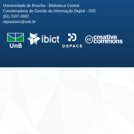
Universidade de Brasília - Biblioteca Central
Coordenadoria de Gestão da Informação Digital - GID
(61) 3107-2683
repositorio@unb.br
Fale conosco
Sobre