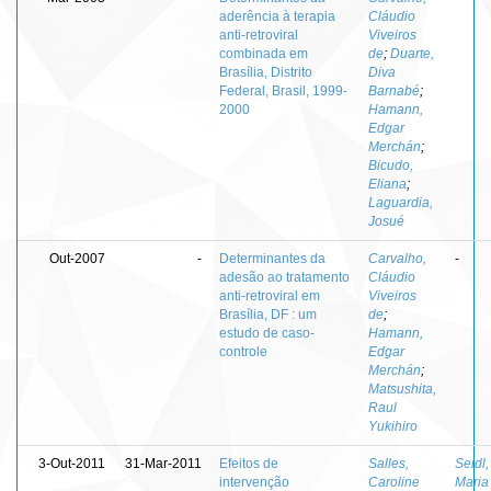
aderência à terapia
Cláudio
anti-retroviral
Viveiros
combinada em
de
;
Duarte,
Brasília, Distrito
Diva
Federal, Brasil, 1999-
Barnabé
;
2000
Hamann,
Edgar
Merchán
;
Bicudo,
Eliana
;
Laguardia,
Josué
Out-2007
-
Determinantes da
Carvalho,
-
adesão ao tratamento
Cláudio
anti-retroviral em
Viveiros
Brasília, DF : um
de
;
estudo de caso-
Hamann,
controle
Edgar
Merchán
;
Matsushita,
Raul
Yukihiro
3-Out-2011
31-Mar-2011
Efeitos de
Salles,
Seidl,
intervenção
Caroline
Maria