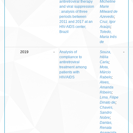
antiretroviral therapy
Micheline
and viral suppression
Marie
: analysis of three
Milward de
periods between
Azevedo
;
2011 and 2017 at an
Cruz, Igor
HIV-AIDS center,
Araújo
;
Brazil
Toledo,
Maria Inês
de
2019
-
Analysis of
Souza,
-
compliance to
Hélia
antiretroviral
Carla
;
treatment among
Mota,
patients with
Márcio
HIV/AIDS
Rabelo
;
Alves,
Amanda
Ribeiro
;
Lima, Filipe
Dinato de
;
Chaves,
Sandro
Nobre
;
Dantas,
Renata
Aparecida