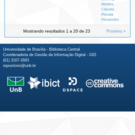
Martins,
Cláudia
Renata
Fernandes
Mostrando resultados 1 a 20 de 23
Próximo >
Universidade de Brasília - Biblioteca Central
Coordenadoria de Gestão da Informação Digital - GID
(61) 3107-2683
repositorio@unb.br
Fale conosco
Sobre