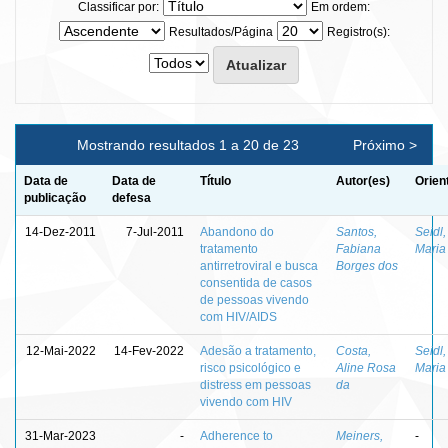
Classificar por:
Em ordem:
Resultados/Página
Registro(s):
Mostrando resultados 1 a 20 de 23
Próximo >
Data de
Data de
Título
Autor(es)
Orien
publicação
defesa
14-Dez-2011
7-Jul-2011
Abandono do
Santos,
Seidl,
tratamento
Fabiana
Maria
antirretroviral e busca
Borges dos
consentida de casos
de pessoas vivendo
com HIV/AIDS
12-Mai-2022
14-Fev-2022
Adesão a tratamento,
Costa,
Seidl,
risco psicológico e
Aline Rosa
Maria
distress em pessoas
da
vivendo com HIV
31-Mar-2023
-
Adherence to
Meiners,
-