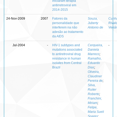
iniciaram terapia
antirretroviral em
2014-2015
24-Nov-2009
2007
Fatores da
Souza,
Cunh
personalidade que
Juberty
Rival
interferem na não
Antonio de
Venân
adesão ao tratamento
da AIDS
Jul-2004
-
HIV-1 subtypes and
Cerqueira,
-
mutations associated
Daniela
to antiretroviral drug
Marreco
;
resistance in human
Ramalho,
isolates from Central
Eduardo
Brazil
Dias
;
Oliveira,
Claudiner
Pereira de
;
Silva,
Ruiter
Roberto
;
Franchini,
Miriam
;
Felipe,
Maria Sueli
Soares
;