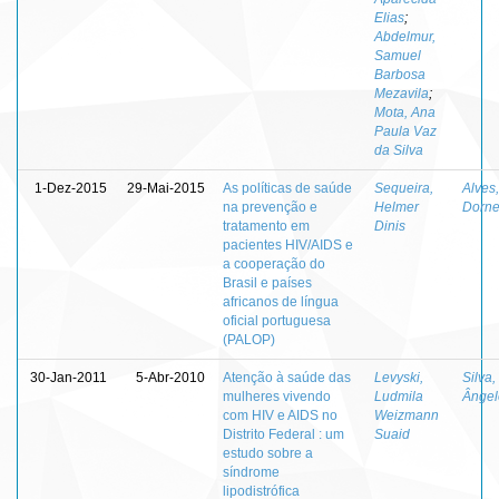
Elias
;
Abdelmur,
Samuel
Barbosa
Mezavila
;
Mota, Ana
Paula Vaz
da Silva
1-Dez-2015
29-Mai-2015
As políticas de saúde
Sequeira,
Alves,
na prevenção e
Helmer
Dorne
tratamento em
Dinis
pacientes HIV/AIDS e
a cooperação do
Brasil e países
africanos de língua
oficial portuguesa
(PALOP)
30-Jan-2011
5-Abr-2010
Atenção à saúde das
Levyski,
Silva,
mulheres vivendo
Ludmila
Ângel
com HIV e AIDS no
Weizmann
Distrito Federal : um
Suaid
estudo sobre a
síndrome
lipodistrófica