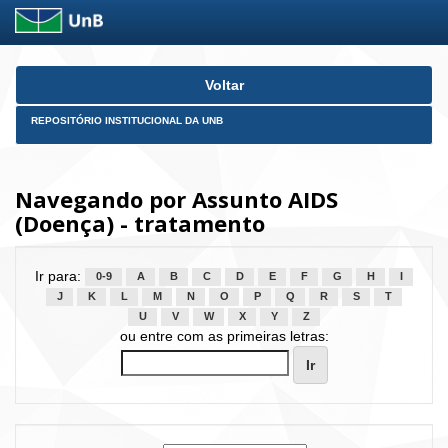
Skip
Voltar
navigation
REPOSITÓRIO INSTITUCIONAL DA UNB
Navegando por Assunto AIDS
(Doença) - tratamento
Ir para:
0-9
A
B
C
D
E
F
G
H
I
J
K
L
M
N
O
P
Q
R
S
T
U
V
W
X
Y
Z
ou entre com as primeiras letras: