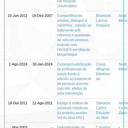
um Hospital
Universitário
10-Jun-2011
18-Dez-2007
Compartilhando
Brambatti,
Seidl,
olhares, diálogos e
Larissa
Maria
caminhos : adesão ao
Polejack
tratamento anti-
retroviral e qualidade
de vida em pessoas
vivendo com
HIV/AIDS em Maputo,
Moçambique
1-Ago-2024
30-Jan-2024
Corresponsabilização
Costa,
Seidl,
de profissionais de
Whigney
Maria
saúde frente à
Edmilson
adesão ao tratamento
da
de pessoas vivendo
com HIV: efeitos de
uma intervenção
18-Out-2011
12-Ago-2011
Design e síntese de
Salvador,
Andra
possíveis inibidores
Carlos
Carlo
da proteína auxiliar
Eduardo
Zago 
nef do vírus HIV-1
de Melo
Mar-2003
-
Determinantes da
Carvalho,
-