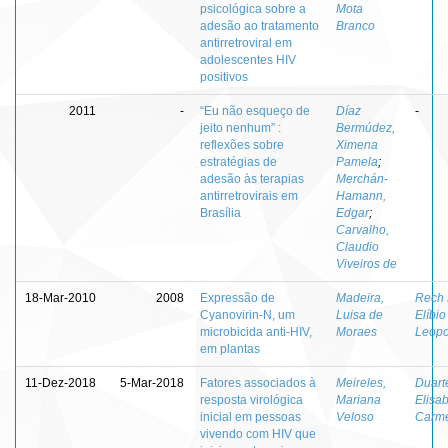
psicológica sobre a
Mota
adesão ao tratamento
Branco
antirretroviral em
adolescentes HIV
positivos
2011
-
“Eu não esqueço de
Díaz
-
jeito nenhum” :
Bermúdez,
reflexões sobre
Ximena
estratégias de
Pamela
;
adesão às terapias
Merchán-
antirretrovirais em
Hamann,
Brasília
Edgar
;
Carvalho,
Claudio
Viveiros de
18-Mar-2010
2008
Expressão de
Madeira,
Rech 
Cyanovirin-N, um
Luisa de
Elíbio
microbicida anti-HIV,
Moraes
Leopo
em plantas
11-Dez-2018
5-Mar-2018
Fatores associados à
Meireles,
Duart
resposta virológica
Mariana
Elisa
inicial em pessoas
Veloso
Carm
vivendo com HIV que