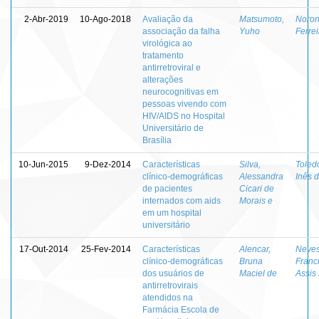
2-Abr-2019
10-Ago-2018
Avaliação da
Matsumoto,
Noron
associação da falha
Yuho
Ferrei
virológica ao
tratamento
antirretroviral e
alterações
neurocognitivas em
pessoas vivendo com
HIV/AIDS no Hospital
Universitário de
Brasília
10-Jun-2015
9-Dez-2014
Características
Silva,
Toled
clínico-demográficas
Alessandra
Inês 
de pacientes
Cicari de
internados com aids
Morais e
em um hospital
universitário
17-Out-2014
25-Fev-2014
Características
Alencar,
Neves
clínico-demográficas
Bruna
Franc
dos usuários de
Maciel de
Assis
antirretrovirais
atendidos na
Farmácia Escola de