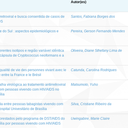
Autor(es)
retroviral e busca consentida de casos de
Santos, Fabiana Borges dos
DS
 do Sul : aspectos epidemiológicos e
Pereira, Gerson Fernando Mendes
rentes isotipos e região variável idêntica
Oliveira, Diane Sthefany Lima de
à cápsula de Cryptococcus neoformans e a
ualité de vie des personnes vivant avec le
Catunda, Carolina Rodrigues
 entre la France e le Brésil
ha virológica ao tratamento antirretroviral
Matsumoto, Yuho
s em pessoas vivendo com HIV/AIDS no
ília
da entre pessoas tabagistas vivendo com
Silva, Cristiane Ribeiro da
pital Univesitário de Brasília
 prestados pelo programa de DST/AIDS do
Uwingabire, Marie Claire
sília por pessoas vivendo com HIV/AIDS