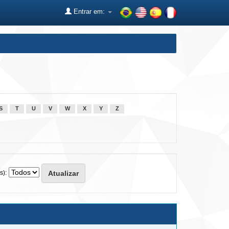
Entrar em:
S
T
U
V
W
X
Y
Z
s):