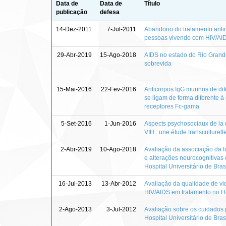
Data de
Data de
Título
publicação
defesa
14-Dez-2011
7-Jul-2011
Abandono do tratamento antir
pessoas vivendo com HIV/AI
29-Abr-2019
15-Ago-2018
AIDS no estado do Rio Grande
sobrevida
15-Mai-2016
22-Fev-2016
Anticorpos IgG murinos de dife
se ligam de forma diferente 
receptores Fc-gama
5-Set-2016
1-Jun-2016
Aspects psychosociaux de la q
VIH : une étude transculturelle
2-Abr-2019
10-Ago-2018
Avaliação da associação da fal
e alterações neurocognitiva
Hospital Universitário de Bras
16-Jul-2013
13-Abr-2012
Avaliação da qualidade de vi
HIV/AIDS em tratamento no Hos
2-Ago-2013
3-Jul-2012
Avaliação sobre os cuidados
Hospital Universitário de Bra