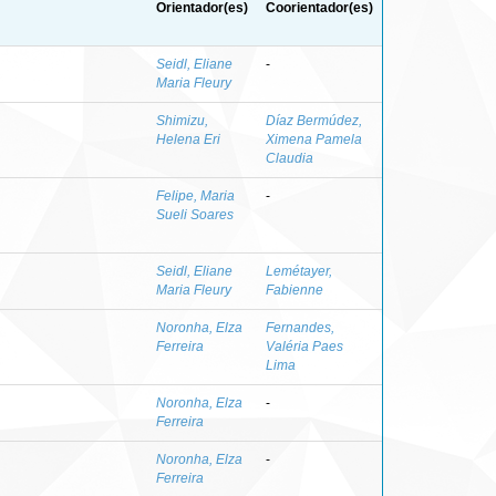
Orientador(es)
Coorientador(es)
Seidl, Eliane
-
Maria Fleury
Shimizu,
Díaz Bermúdez,
Helena Eri
Ximena Pamela
Claudia
Felipe, Maria
-
Sueli Soares
Seidl, Eliane
Lemétayer,
Maria Fleury
Fabienne
Noronha, Elza
Fernandes,
Ferreira
Valéria Paes
Lima
Noronha, Elza
-
Ferreira
Noronha, Elza
-
Ferreira