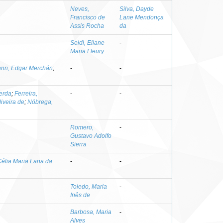
Neves,
Silva, Dayde
Francisco de
Lane Mendonça
Assis Rocha
da
Seidl, Eliane
-
Maria Fleury
nn, Edgar Merchán
;
-
-
erda
;
Ferreira,
-
-
liveira de
;
Nóbrega,
Romero,
-
Gustavo Adolfo
Sierra
élia Maria Lana da
-
-
Toledo, Maria
-
Inês de
Barbosa, Maria
-
Alves