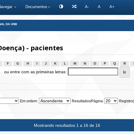
Navegar
Documentos
A-
A
A+
NAL DA UNB
oença) - pacientes
F
G
H
I
J
K
L
M
N
O
P
Q
R
ou entre com as primeiras letras:
Em ordem:
Resultados/Página
Registro(
Mostrando resultados 1 a 16 de 16