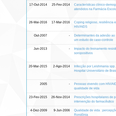
17-Out-2014
25-Fev-2014
Características clínico-demogr
atendidos na Farmácia Escola
26-Mai-2016
17-Mar-2016
Coping religioso, resiliência
HIV/AIDS
Out-2007
-
Determinantes da adesão ao tr
um estudo de caso-controle
Jun-2013
-
Impacto do treinamento resist
soropositivos
20-Mar-2015
2-Ago-2014
Infecção por Leishmania spp.
Hospital Universitário de Bras
2005
-
Pessoas vivendo com HIV/AIDS
qualidade de vida
23-Fev-2015
26-Nov-2014
Prescrições hospitalares de 
intervenção do farmacêutico
4-Dez-2009
9-Jun-2006
Qualidade de vida : percepçõ
Rondônia