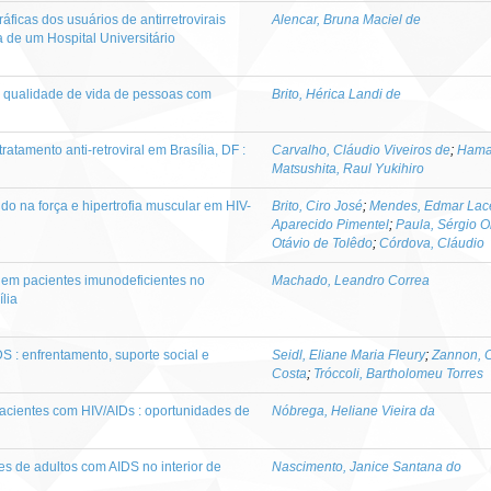
áficas dos usuários de antirretrovirais
Alencar, Bruna Maciel de
 de um Hospital Universitário
 e qualidade de vida de pessoas com
Brito, Hérica Landi de
atamento anti-retroviral em Brasília, DF :
Carvalho, Cláudio Viveiros de
;
Hama
Matsushita, Raul Yukihiro
ido na força e hipertrofia muscular em HIV-
Brito, Ciro José
;
Mendes, Edmar Lac
Aparecido Pimentel
;
Paula, Sérgio O
Otávio de Tolêdo
;
Córdova, Cláudio
 em pacientes imunodeficientes no
Machado, Leandro Correa
ília
 : enfrentamento, suporte social e
Seidl, Eliane Maria Fleury
;
Zannon, C
Costa
;
Tróccoli, Bartholomeu Torres
pacientes com HIV/AIDs : oportunidades de
Nóbrega, Heliane Vieira da
es de adultos com AIDS no interior de
Nascimento, Janice Santana do