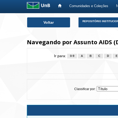
Comunidades e Coleções
Skip
REPOSITÓRIO INSTITUCIO
Voltar
navigation
Navegando por Assunto AIDS (D
Ir para:
0-9
A
B
C
D
E
Classificar por: