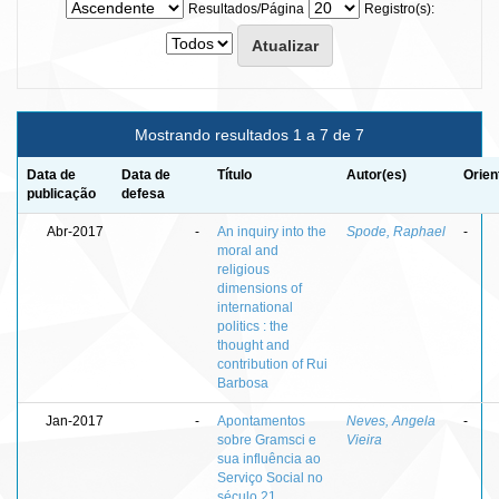
Resultados/Página
Registro(s):
Mostrando resultados 1 a 7 de 7
Data de
Data de
Título
Autor(es)
Orien
publicação
defesa
Abr-2017
-
An inquiry into the
Spode, Raphael
-
moral and
religious
dimensions of
international
politics : the
thought and
contribution of Rui
Barbosa
Jan-2017
-
Apontamentos
Neves, Angela
-
sobre Gramsci e
Vieira
sua influência ao
Serviço Social no
século 21