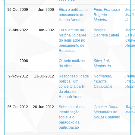
19-Out-2009
Jun-2006
Ética e política no
Pinto, Francisco
Mene
pensamento de
Rogério
Maril
Hanna Arendt
Madeira
de
8-Abr-2022
Jan-2002
Lei e virtude na
Borges,
Marti
história : o papel
Gabriela Lafetá
Estev
do legislador no
Chav
pensamento de
Reze
Rousseau
2006
-
Os sete matizes
Silva, Luiz
-
da ética
Martins da
9-Nov-2012
13-Jul-2012
Responsabilidade
Normando,
Rufin
política : um
Priscilla
Prisci
conceito a partir
Cavalcante
Rossi
da obra de
Hannah Arendt
25-Out-2012
26-Jun-2012
Sobre altruísmo,
Grosner, Diana
Turge
identificação
Magalhães de
Mathi
social e o
Souza Coutinho
paradoxo da
participação