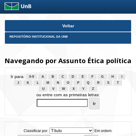
Skip
Voltar
navigation
REPOSITÓRIO INSTITUCIONAL DA UNB
Navegando por Assunto Ética política
Ir para:
0-9
A
B
C
D
E
F
G
H
I
J
K
L
M
N
O
P
Q
R
S
T
U
V
W
X
Y
Z
ou entre com as primeiras letras:
Classificar por:
Em ordem: