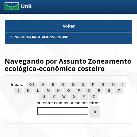
Skip
Voltar
navigation
REPOSITÓRIO INSTITUCIONAL DA UNB
Navegando por Assunto Zoneamento
ecológico-econômico costeiro
Ir para:
0-9
A
B
C
D
E
F
G
H
I
J
K
L
M
N
O
P
Q
R
S
T
U
V
W
X
Y
Z
ou entre com as primeiras letras: