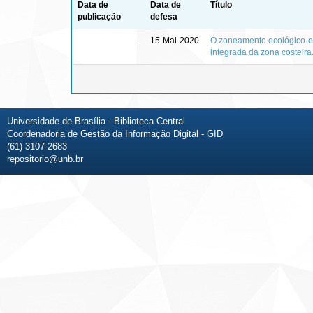
Data de
Data de
Título
publicação
defesa
-
15-Mai-2020
O zoneamento ecológico-e
integrada da zona costeira
Universidade de Brasília - Biblioteca Central
Coordenadoria de Gestão da Informação Digital - GID
(61) 3107-2683
repositorio@unb.br