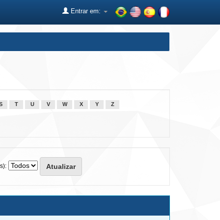
Entrar em:
S
T
U
V
W
X
Y
Z
s):