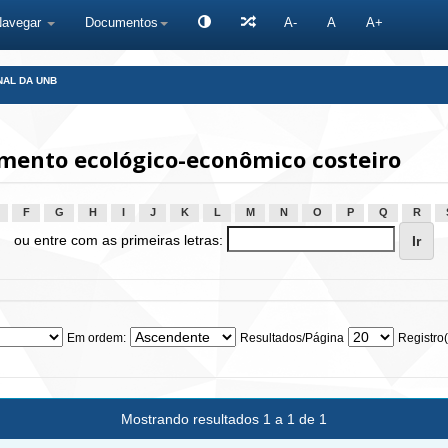
Navegar
Documentos
A-
A
A+
NAL DA UNB
ento ecológico-econômico costeiro
F
G
H
I
J
K
L
M
N
O
P
Q
R
ou entre com as primeiras letras:
Em ordem:
Resultados/Página
Registro(
Mostrando resultados 1 a 1 de 1