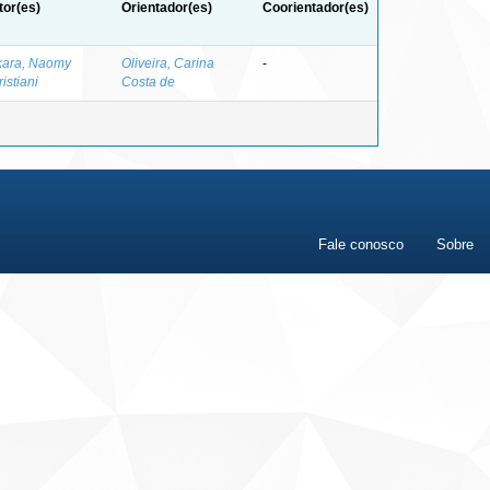
tor(es)
Orientador(es)
Coorientador(es)
kara, Naomy
Oliveira, Carina
-
istiani
Costa de
Fale conosco
Sobre