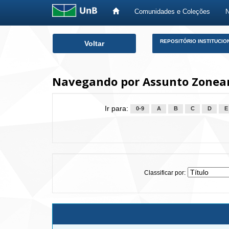
Comunidades e Coleções
Skip
REPOSITÓRIO INSTITUCIO
Voltar
navigation
Navegando por Assunto Zoneam
Ir para:
0-9
A
B
C
D
E
Classificar por: