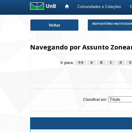
Comunidades e Coleções
Skip
REPOSITÓRIO INSTITUCIO
Voltar
navigation
Navegando por Assunto Zoneam
Ir para:
0-9
A
B
C
D
E
Classificar por: