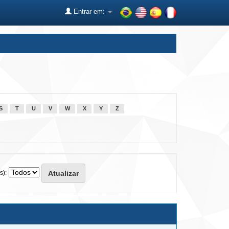
Entrar em:
S
T
U
V
W
X
Y
Z
s):