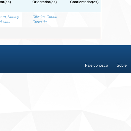
tor(es)
Orientador(es)
Coorientador(es)
kara, Naomy
Oliveira, Carina
-
istiani
Costa de
Fale conosco
Sobre