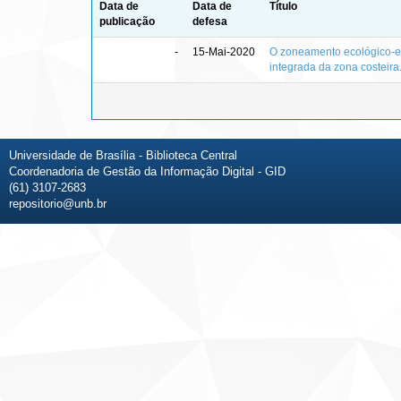
Data de
Data de
Título
publicação
defesa
-
15-Mai-2020
O zoneamento ecológico-e
integrada da zona costeira
Universidade de Brasília - Biblioteca Central
Coordenadoria de Gestão da Informação Digital - GID
(61) 3107-2683
repositorio@unb.br