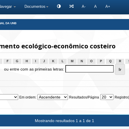
Navegar
Documentos
A-
A
A+
NAL DA UNB
ento ecológico-econômico costeiro
F
G
H
I
J
K
L
M
N
O
P
Q
R
ou entre com as primeiras letras:
Em ordem:
Resultados/Página
Registro(
Mostrando resultados 1 a 1 de 1