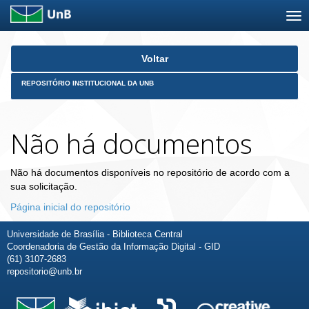
Skip
Voltar
navigation
REPOSITÓRIO INSTITUCIONAL DA UNB
Não há documentos
Não há documentos disponíveis no repositório de acordo com a
sua solicitação.
Página inicial do repositório
Universidade de Brasília - Biblioteca Central
Coordenadoria de Gestão da Informação Digital - GID
(61) 3107-2683
repositorio@unb.br