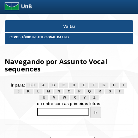
Skip
Voltar
navigation
REPOSITÓRIO INSTITUCIONAL DA UNB
Navegando por Assunto Vocal
sequences
Ir para:
0-9
A
B
C
D
E
F
G
H
I
J
K
L
M
N
O
P
Q
R
S
T
U
V
W
X
Y
Z
ou entre com as primeiras letras: