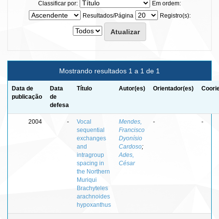
Classificar por:
Em ordem:
Resultados/Página
Registro(s):
Mostrando resultados 1 a 1 de 1
Data de
Data
Título
Autor(es)
Orientador(es)
Coori
publicação
de
defesa
2004
-
Vocal
Mendes,
-
-
sequential
Francisco
exchanges
Dyonísio
and
Cardoso
;
intragroup
Ades,
spacing in
César
the Northern
Muriqui
Brachyteles
arachnoides
hypoxanthus