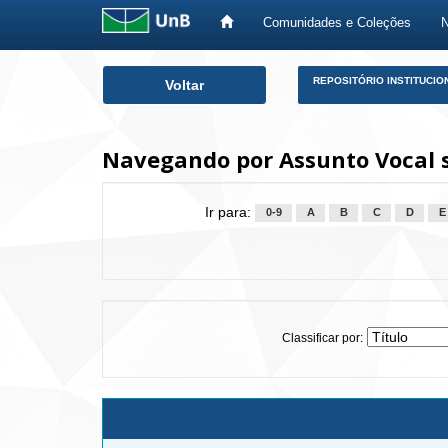
Comunidades e Coleções
Skip
REPOSITÓRIO INSTITUCIO
Voltar
navigation
Navegando por Assunto Vocal 
Ir para:
0-9
A
B
C
D
E
Classificar por: