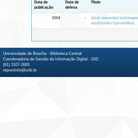
Data de
Data de
Título
publicação
defesa
2004
-
Vocal sequential exchanges 
arachnoides hypoxanthus
Universidade de Brasília - Biblioteca Central
Coordenadoria de Gestão da Informação Digital - GID
(61) 3107-2683
repositorio@unb.br