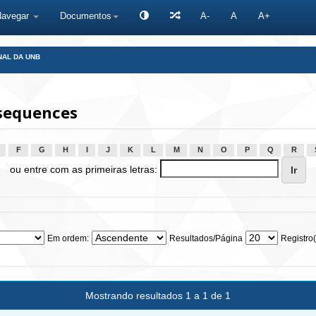
Navegar
Documentos
A-
A
A+
NAL DA UNB
sequences
F
G
H
I
J
K
L
M
N
O
P
Q
R
ou entre com as primeiras letras:
Em ordem:
Resultados/Página
Registro(
Mostrando resultados 1 a 1 de 1