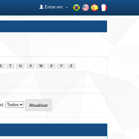
Entrar em:
S
T
U
V
W
X
Y
Z
s):