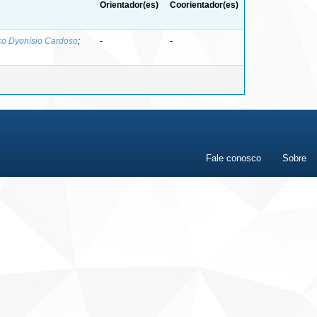
Orientador(es)
Coorientador(es)
co Dyonísio Cardoso
;
-
-
Fale conosco
Sobre