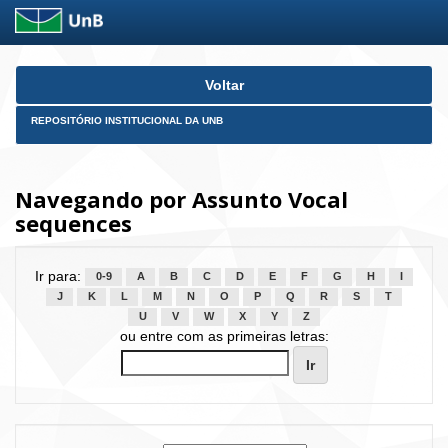
Skip
Voltar
navigation
REPOSITÓRIO INSTITUCIONAL DA UNB
Navegando por Assunto Vocal
sequences
Ir para:
0-9
A
B
C
D
E
F
G
H
I
J
K
L
M
N
O
P
Q
R
S
T
U
V
W
X
Y
Z
ou entre com as primeiras letras: