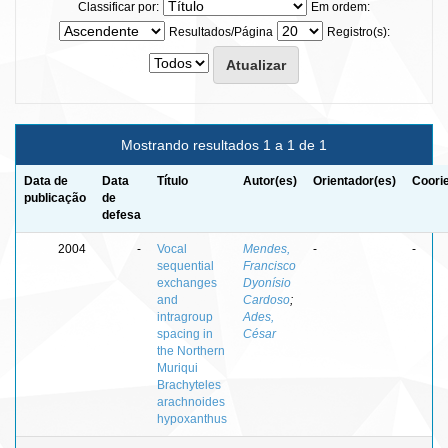
Classificar por:
Em ordem:
Resultados/Página
Registro(s):
Mostrando resultados 1 a 1 de 1
Data de
Data
Título
Autor(es)
Orientador(es)
Coori
publicação
de
defesa
2004
-
Vocal
Mendes,
-
-
sequential
Francisco
exchanges
Dyonísio
and
Cardoso
;
intragroup
Ades,
spacing in
César
the Northern
Muriqui
Brachyteles
arachnoides
hypoxanthus