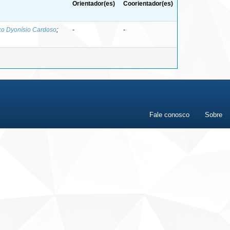
Orientador(es)
Coorientador(es)
co Dyonísio Cardoso
;
-
-
Fale conosco
Sobre