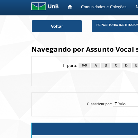
Comunidades e Coleções
Skip
REPOSITÓRIO INSTITUCIO
Voltar
navigation
Navegando por Assunto Vocal 
Ir para:
0-9
A
B
C
D
E
Classificar por: