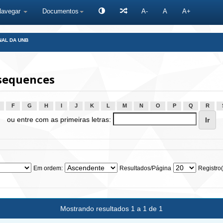
Navegar
Documentos
A-
A
A+
NAL DA UNB
sequences
F
G
H
I
J
K
L
M
N
O
P
Q
R
ou entre com as primeiras letras:
Em ordem:
Resultados/Página
Registro(
Mostrando resultados 1 a 1 de 1