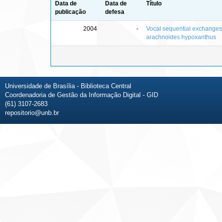
Data de
Data de
Título
publicação
defesa
2004
-
Vocal sequential exchanges 
arachnoides hypoxanthus
Universidade de Brasília - Biblioteca Central
Coordenadoria de Gestão da Informação Digital - GID
(61) 3107-2683
repositorio@unb.br