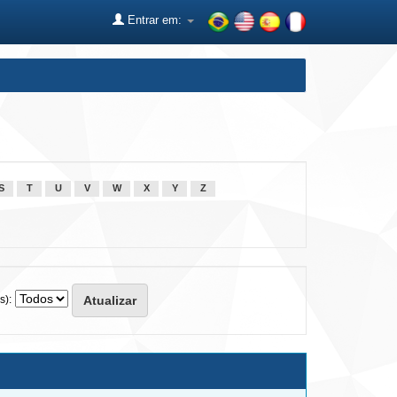
Entrar em:
S
T
U
V
W
X
Y
Z
s):