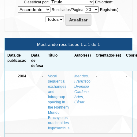
Classificar por:
Em ordem:
Resultados/Página
Registro(s):
Mostrando resultados 1 a 1 de 1
Data de
Data
Título
Autor(es)
Orientador(es)
Coori
publicação
de
defesa
2004
-
Vocal
Mendes,
-
-
sequential
Francisco
exchanges
Dyonísio
and
Cardoso
;
intragroup
Ades,
spacing in
César
the Northern
Muriqui
Brachyteles
arachnoides
hypoxanthus