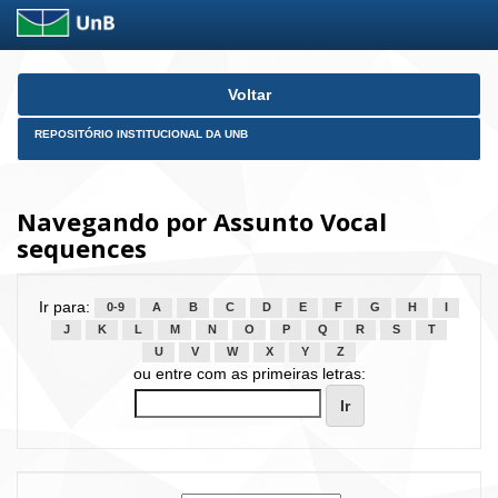
Skip
Voltar
navigation
REPOSITÓRIO INSTITUCIONAL DA UNB
Navegando por Assunto Vocal
sequences
Ir para:
0-9
A
B
C
D
E
F
G
H
I
J
K
L
M
N
O
P
Q
R
S
T
U
V
W
X
Y
Z
ou entre com as primeiras letras: