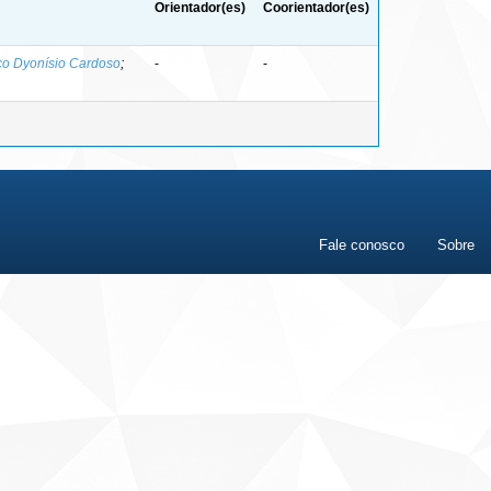
Orientador(es)
Coorientador(es)
co Dyonísio Cardoso
;
-
-
Fale conosco
Sobre