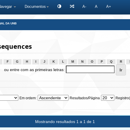
Navegar
Documentos
A-
A
A+
NAL DA UNB
sequences
F
G
H
I
J
K
L
M
N
O
P
Q
R
ou entre com as primeiras letras:
Em ordem:
Resultados/Página
Registro(
Mostrando resultados 1 a 1 de 1