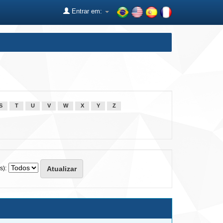
Entrar em:
S
T
U
V
W
X
Y
Z
s):