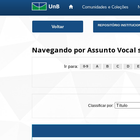
Comunidades e Coleções
Skip
REPOSITÓRIO INSTITUCIO
Voltar
navigation
Navegando por Assunto Vocal 
Ir para:
0-9
A
B
C
D
E
Classificar por: