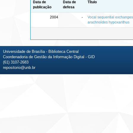
Data de
Data de
Título
publicação
defesa
2004
-
Vocal sequential exchanges 
arachnoides hypoxanthus
Universidade de Brasília - Biblioteca Central
Coordenadoria de Gestão da Informação Digital - GID
(61) 3107-2683
repositorio@unb.br