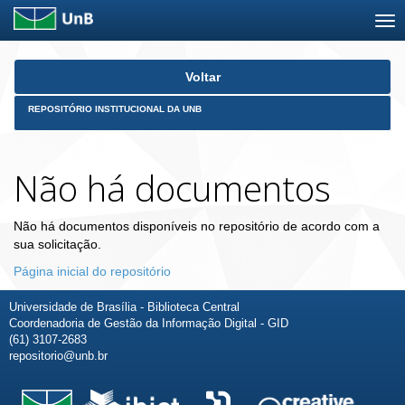
Skip
Voltar
navigation
REPOSITÓRIO INSTITUCIONAL DA UNB
Não há documentos
Não há documentos disponíveis no repositório de acordo com a
sua solicitação.
Página inicial do repositório
Universidade de Brasília - Biblioteca Central
Coordenadoria de Gestão da Informação Digital - GID
(61) 3107-2683
repositorio@unb.br