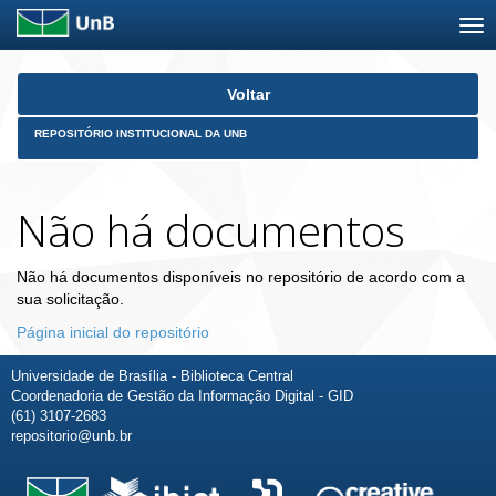
Skip
Voltar
navigation
REPOSITÓRIO INSTITUCIONAL DA UNB
Não há documentos
Não há documentos disponíveis no repositório de acordo com a
sua solicitação.
Página inicial do repositório
Universidade de Brasília - Biblioteca Central
Coordenadoria de Gestão da Informação Digital - GID
(61) 3107-2683
repositorio@unb.br