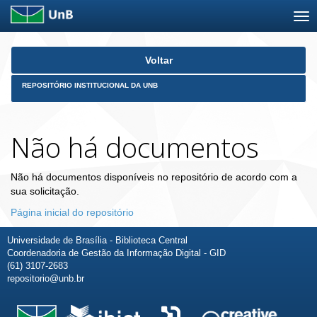
Skip
Voltar
navigation
REPOSITÓRIO INSTITUCIONAL DA UNB
Não há documentos
Não há documentos disponíveis no repositório de acordo com a
sua solicitação.
Página inicial do repositório
Universidade de Brasília - Biblioteca Central
Coordenadoria de Gestão da Informação Digital - GID
(61) 3107-2683
repositorio@unb.br