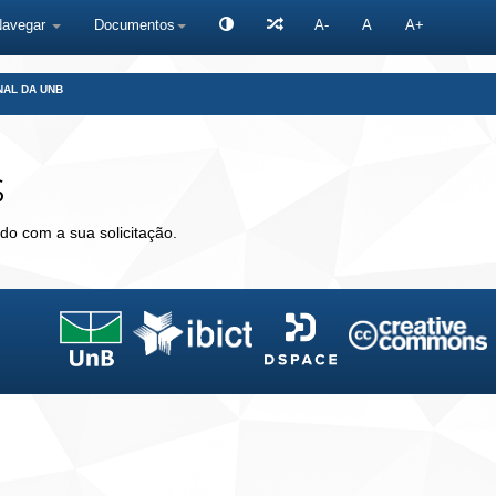
Navegar
Documentos
A-
A
A+
NAL DA UNB
s
do com a sua solicitação.