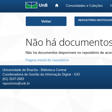
Comunidades e Coleções
Skip
REPOSITÓRIO INSTITUCIO
Voltar
navigation
Não há documento
Não há documentos disponíveis no repositório de acor
Página inicial do repositório
Universidade de Brasília - Biblioteca Central
Coordenadoria de Gestão da Informação Digital - GID
(61) 3107-2683
repositorio@unb.br