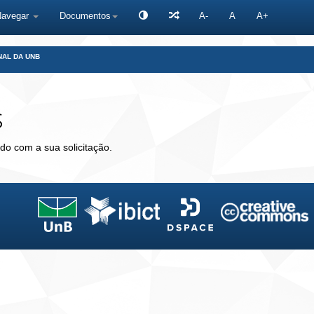
Navegar
Documentos
A-
A
A+
NAL DA UNB
s
do com a sua solicitação.