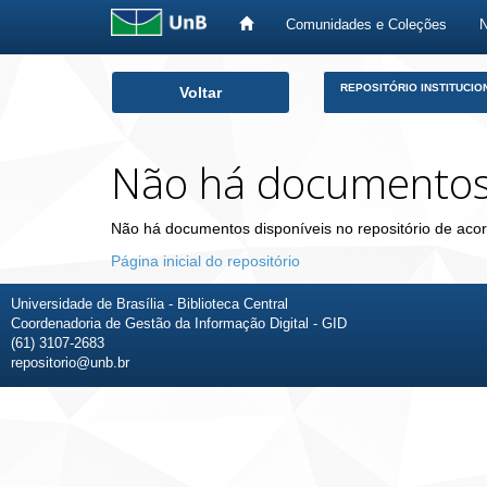
Comunidades e Coleções
Skip
REPOSITÓRIO INSTITUCIO
Voltar
navigation
Não há documento
Não há documentos disponíveis no repositório de acor
Página inicial do repositório
Universidade de Brasília - Biblioteca Central
Coordenadoria de Gestão da Informação Digital - GID
(61) 3107-2683
repositorio@unb.br