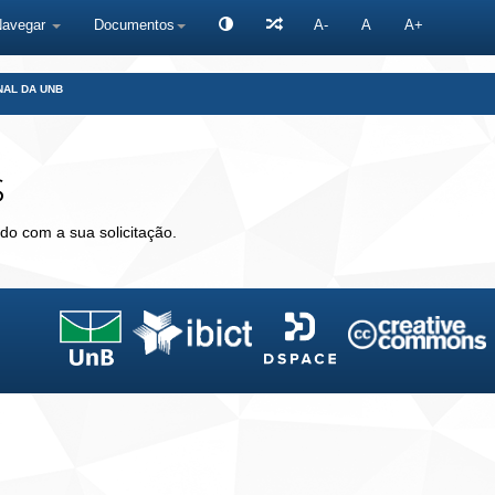
Navegar
Documentos
A-
A
A+
NAL DA UNB
s
do com a sua solicitação.