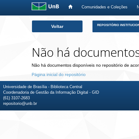
Comunidades e Coleções
Skip
REPOSITÓRIO INSTITUCIO
Voltar
navigation
Não há documento
Não há documentos disponíveis no repositório de acor
Página inicial do repositório
Universidade de Brasília - Biblioteca Central
Coordenadoria de Gestão da Informação Digital - GID
(61) 3107-2683
repositorio@unb.br