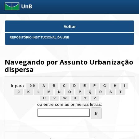
Skip
Voltar
navigation
REPOSITÓRIO INSTITUCIONAL DA UNB
Navegando por Assunto Urbanização
dispersa
Ir para:
0-9
A
B
C
D
E
F
G
H
I
J
K
L
M
N
O
P
Q
R
S
T
U
V
W
X
Y
Z
ou entre com as primeiras letras: