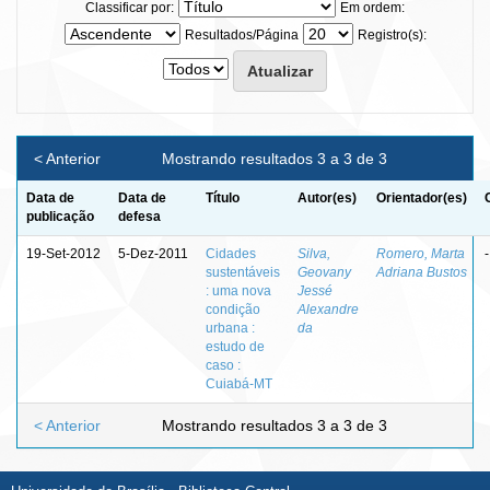
Classificar por:
Em ordem:
Resultados/Página
Registro(s):
< Anterior
Mostrando resultados 3 a 3 de 3
Data de
Data de
Título
Autor(es)
Orientador(es)
publicação
defesa
19-Set-2012
5-Dez-2011
Cidades
Silva,
Romero, Marta
-
sustentáveis
Geovany
Adriana Bustos
: uma nova
Jessé
condição
Alexandre
urbana :
da
estudo de
caso :
Cuiabá-MT
< Anterior
Mostrando resultados 3 a 3 de 3