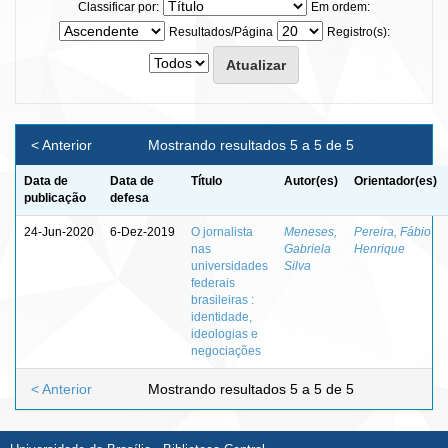
Classificar por:
Em ordem:
Resultados/Página
Registro(s):
< Anterior
Mostrando resultados 5 a 5 de 5
Data de
Data de
Título
Autor(es)
Orientador(es)
publicação
defesa
24-Jun-2020
6-Dez-2019
O jornalista
Meneses,
Pereira, Fábio
nas
Gabriela
Henrique
universidades
Silva
federais
brasileiras :
identidade,
ideologias e
negociações
< Anterior
Mostrando resultados 5 a 5 de 5