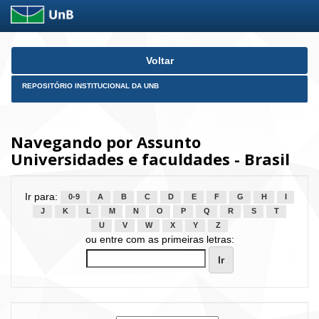
Skip
Voltar
navigation
REPOSITÓRIO INSTITUCIONAL DA UNB
Navegando por Assunto
Universidades e faculdades - Brasil
Ir para:
0-9
A
B
C
D
E
F
G
H
I
J
K
L
M
N
O
P
Q
R
S
T
U
V
W
X
Y
Z
ou entre com as primeiras letras: