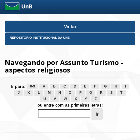
Skip
Voltar
navigation
REPOSITÓRIO INSTITUCIONAL DA UNB
Navegando por Assunto Turismo -
aspectos religiosos
Ir para:
0-9
A
B
C
D
E
F
G
H
I
J
K
L
M
N
O
P
Q
R
S
T
U
V
W
X
Y
Z
ou entre com as primeiras letras: