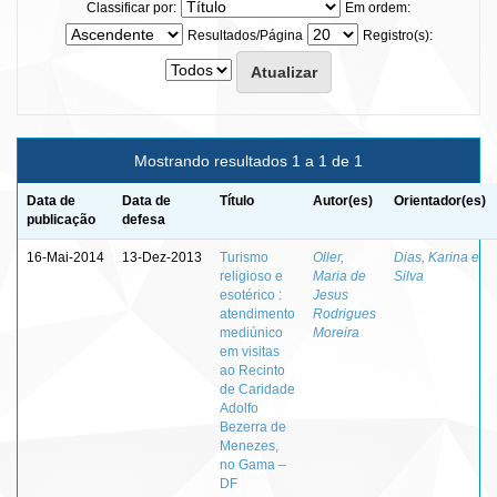
Classificar por:
Em ordem:
Resultados/Página
Registro(s):
Mostrando resultados 1 a 1 de 1
Data de
Data de
Título
Autor(es)
Orientador(es)
publicação
defesa
16-Mai-2014
13-Dez-2013
Turismo
Oller,
Dias, Karina e
religioso e
Maria de
Silva
esotérico :
Jesus
atendimento
Rodrigues
mediúnico
Moreira
em visitas
ao Recinto
de Caridade
Adolfo
Bezerra de
Menezes,
no Gama –
DF