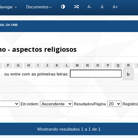
Navegar
Documentos
A-
A
A+
NAL DA UNB
 - aspectos religiosos
F
G
H
I
J
K
L
M
N
O
P
Q
R
ou entre com as primeiras letras:
Em ordem:
Resultados/Página
Registro(
Mostrando resultados 1 a 1 de 1