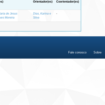
es)
Orientador(es)
Coorientador(es)
Maria de Jesus
Dias, Karina e
-
ues Moreira
Silva
Fale conosco
Sobre