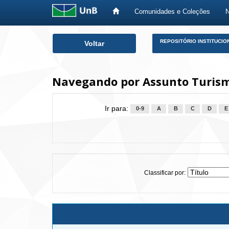
Comunidades e Coleções
Skip
REPOSITÓRIO INSTITUCIO
Voltar
navigation
Navegando por Assunto Turismo
Ir para:
0-9
A
B
C
D
E
Classificar por: